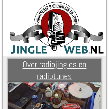
Over radiojingles en
radiotunes