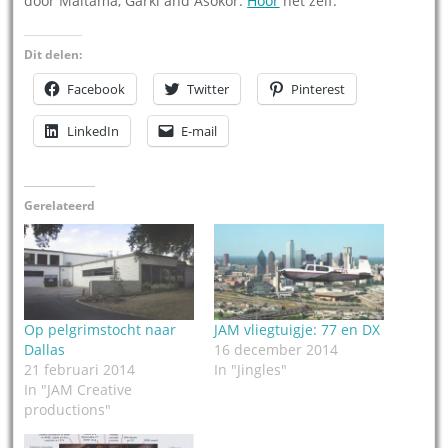
door Maitama, Garki and Asokor.
Hoor
het zelf.
Dit delen:
Facebook
Twitter
Pinterest
LinkedIn
E-mail
Gerelateerd
Op pelgrimstocht naar
JAM vliegtuigje: 77 en DX
Dallas
16 december 2014
21 februari 2014
In "Jingles"
In "JAM Creative
productions"