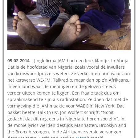
05.02.2014 –
Jinglefirma JAM had een leuk klantje. In Abuja.
Dat is de hoofdstad van Nigeria, zoals vooral de invullers
van kruiswoordpuzzels weten. Ze verkochten hun waar aan
het kersverse WE-FM. Talkradio, maar dan op z’n Afrikaans,
in een land waar de meningen en de geloven steeds
verder uiteen komen te liggen. Een fraaie taak dus om
spraakmakend te zijn als radiostation. Ze doen dat met de
vormgeving die JAM maakte voor WABC in New York. Dat
pakket heette ‘Talk to us’. Jon Wolfert schrijft: “Nooit
gedacht dat dit nog eens in Nigeria te horen zou zijn”. In
de mooie lyrics werden destijds Manhatten, Brooklyn and
the Bronx bezongen. In de Afrikaanse versie vervangen