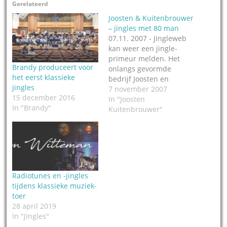
Gerelateerd
Joosten & Kuitenbrouwer
– jingles met 80 man
07.11. 2007 - Jingleweb
kan weer een jingle-
primeur melden. Het
Brandy produceert voor
onlangs gevormde
het eerst klassieke
bedrijf Joosten en
jingles
Kuitenbrouwer heeft de
7 november 2007
15 december 2016
nieuwe
In "Joosten
In "Brandy"
zendervormgeving voor
Kuitenbrouwer"
Radio 4 geproduceerd.
De jingles, tunes en
bumpers zijn
opgenomen met een
tachtig-koppen tellend
Radio Filharmonisch
Radiotunes en -jingles
Orkest en gaan zeer
tijdens klassieke muziek-
binnenkort on air. (BR)
toer
28 april 2019
In "Jingles"