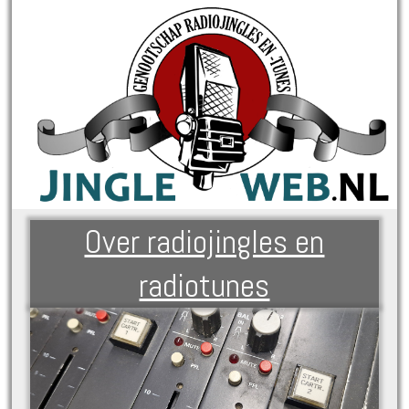
Over radiojingles en
radiotunes