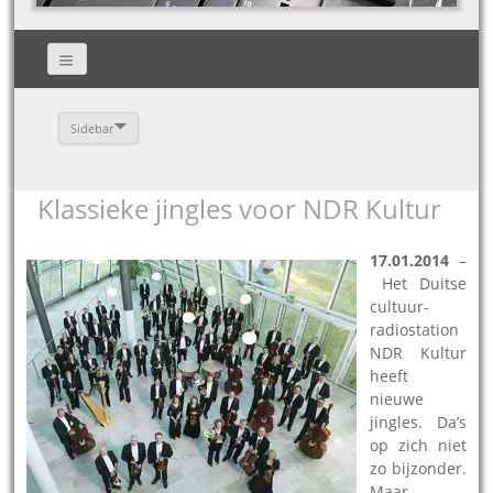
Sidebar
Klassieke jingles voor NDR Kultur
17.01.2014
–
Het Duitse
cultuur-
radiostation
NDR Kultur
heeft
nieuwe
jingles. Da’s
op zich niet
zo bijzonder.
Maar