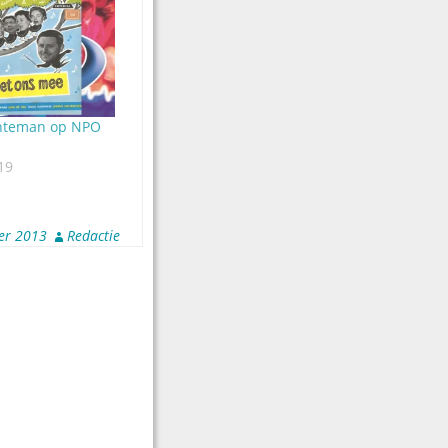
nteman op NPO
19
er 2013
Redactie