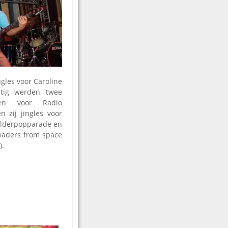
gles voor Caroline
htig werden twee
gen voor Radio
 zij jingles voor
Polderpopparade en
vaders from space
).