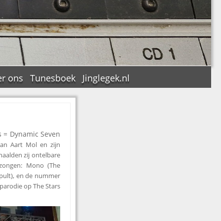
r ons
Tunesboek
Jinglegek.nl
s = Dynamic Seven
n
 van
Aart Mol en zijn
aalden zij ontelbare
/ zongen: Mono (The
pult), en de nummer
 parodie op The Stars