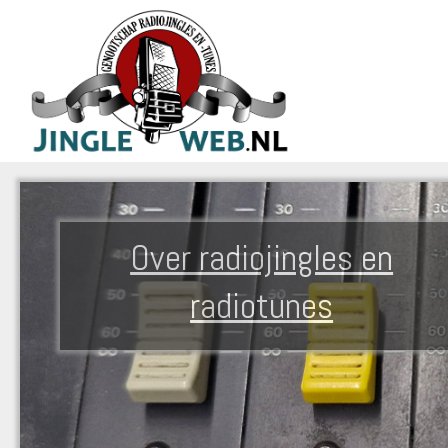
Over radiojingles en
radiotunes