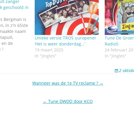
lt-zanger
k geschoold in
es Bergman is
, in z'n 65ste
 maakte naam
tapult,
Unieke versie TROS uuropener
Tune De Groe
 en de
‘Het is weer donderdag…’
Radio5
nd van de
17
19 maart 2025
24 februari 20
or Mono) maar
In "Jingles"
In "Jingles"
ingles, dat
ologieën
2 oktob
 en dus doen
ant…
Wanneer was de 1e TV reclame ? →
← Tune DWDD door KCO