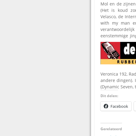
Mol en de zijnen
(Het is koud zon
Velasco, de Inter
with my man en
verantwoordel
eenstemmige jing
Veronica 192, Ra
andere dingen).
(Dynamic Seven, 
Dit delen:
Facebook
Gerelateerd