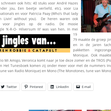
Omroepbanden
 schreven ook hits: 40 stuks voor André Hazes
der jou, Een beetje verliefd, etc), voor Lia
Stoomfluit Klaas
nationals en voor Patricia Paay (Who’s that lady
Vaak
 Livin’ without you). De heren waren ook
Uitvinding
ijk voor jingles op de radio. De mooie
jinglecassette
le ‘K-R-O- Hilversum III’
was van hen. In mei
19
79 maakte de groep jin
en in de jaren tac
pakketten ingezon
Monique. Ook maakten
dio Mi Amigo, Veronica komt naar je toe deze zomer en de TROS (
 In Het Tunesboek komen zij onder meer voor met de nummers In
tune van Radio Monique) en Mono (The Monotones, tune van Mono
Twitter
Pinterest
LinkedIn
E-mail