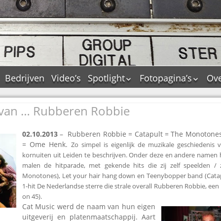
Bedrijven
Video’s
Spotlight
Fotopagina’s
Ove
De Tourflitsjingle –
JAM in pictures
wie zijn de makers?
s van … Rubberen Robbie
PAMS in pictures
Jingledemo’s en hun
TM in pictures
tags
02.10.2013
– Rubberen Robbie = Catapult = The Monotone
Pepper & Tanner i
Dallas jingle city
= Ome Henk.
Zo simpel is eigenlijk de muzikale geschiedenis
pictures
De Tourtune
kornuiten uit Leiden te beschrijven. Onder deze en andere namen h
Top Format in
malen de hitparade, met gekende hits die zij zelf speelden 
Ferry Maat 65
pictures
Monotones), Let your hair hang down en Teenybopper band (Cata
Ferry Maat interview
Dik Voormekaar in
1-hit De Nederlandse sterre die strale overall Rubberen Robbie, een
foto’s
on 45).
Jingle Awards
Cat Music werd de naam van hun eigen
Jingle NIEUW
uitgeverij en platenmaatschappij. Aart