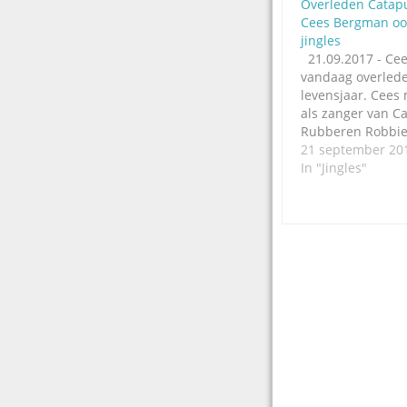
Overleden Catapu
Cees Bergman oo
jingles
21.09.2017 - Ce
vandaag overleden
levensjaar. Cees
als zanger van Ca
Rubberen Robbie
Monotones (beke
21 september 20
Veronica tune vo
In "Jingles"
maakte ook veel j
wordt in de necr
nergens vermeld
wij dat graag. W
Post
navigation