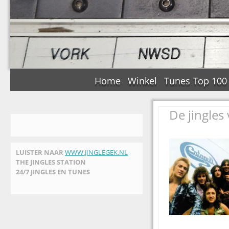
Home
Winkel
Tunes Top 100
De jingle
LUISTER NAAR
WWW.JINGLEGEK.NL
THE JINGLES STATION
24/7 JINGLES EN TUNES