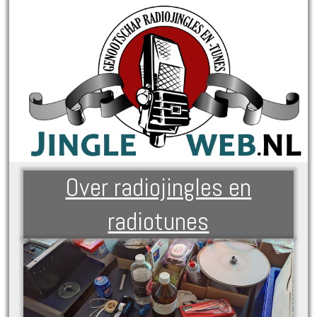
Over radiojingles en
radiotunes