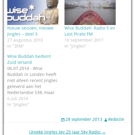
Nieuw seizoen, nieuwe
Wise Buddah: Radio 5 en
jingles – deel 3
Last Pirate FM
27 augustus 2010
10 september 2017
In "3FM"
In "Jingles"
Wise Buddah bedient
Zuid Ierland
06.07.2014 - Wise
Buddah in Londen heeft
niet alleen recent jingles
geleverd aan het
Nederlandse 538, maar
ook aan Cork FM, in het
6 juli 2014
zuiden van Ierland. Ook
In "Jingles"
de lokale
zusterstations C103 in
28 september 2013
Redactie
hetzelfde Cork en WLR
FM in het nabij gelegen
Post
Unieke jingles tgv 25 jaar Sky Radio →
Waterford kregen