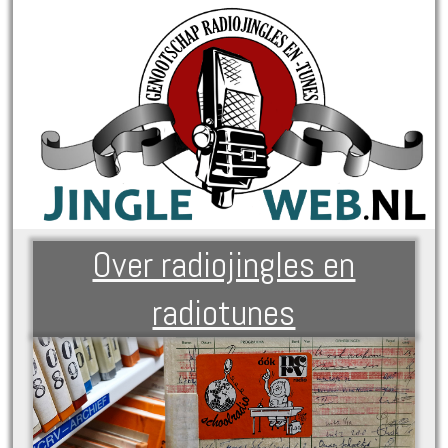
Over radiojingles en
radiotunes