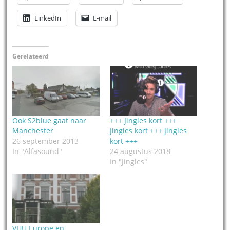
LinkedIn
E-mail
Gerelateerd
Ook S2blue gaat naar
+++ Jingles kort +++
Manchester
Jingles kort +++ Jingles
26 september 2013
kort +++
In "Alfasound"
24 augustus 2018
In "Jingles"
VHU Europe en