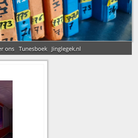
r ons
Tunesboek
Jinglegek.nl
n