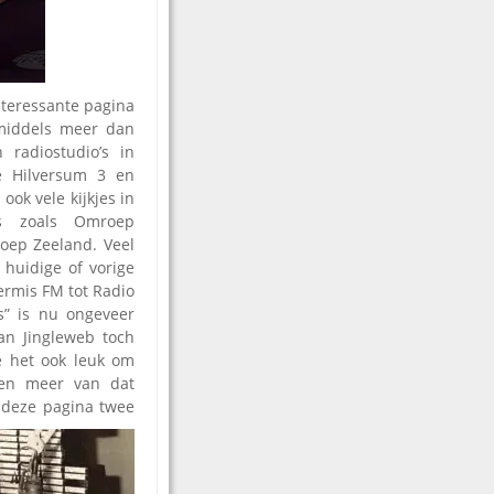
nteressante pagina
inmiddels meer dan
radiostudio’s in
e Hilversum 3 en
ook vele kijkjes in
ns zoals Omroep
oep Zeeland. Veel
 huidige of vorige
ermis FM tot Radio
s” is nu ongeveer
n Jingleweb toch
we het ook leuk om
s en meer van dat
 deze pagina twee