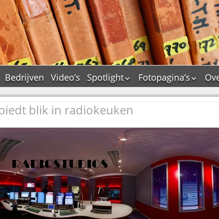
Bedrijven
Video’s
Spotlight
Fotopagina’s
Ove
De Tourflitsjingle –
JAM in pictures
wie zijn de makers?
iedt blik in radiokeuken
PAMS in pictures
Jingledemo’s en hun
TM in pictures
tags
Pepper & Tanner i
Dallas jingle city
pictures
De Tourtune
Top Format in
Ferry Maat 65
pictures
Ferry Maat interview
Dik Voormekaar in
foto’s
Jingle Awards
Jingle NIEUW