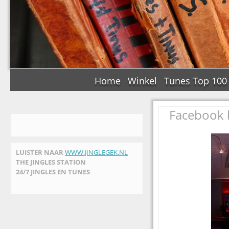
Home
Winkel
Tunes Top 100
Facebook b
LUISTER NAAR
WWW.JINGLEGEK.NL
THE JINGLES STATION
24/7 JINGLES EN TUNES