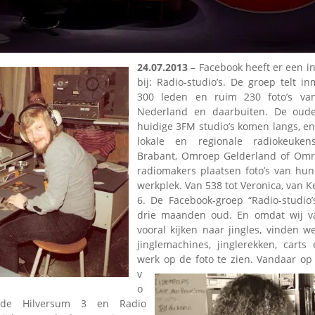
Omroepbanden
Stoomfluit Klaas
Vaak
Uitvinding
24.07.2013
– Facebook heeft er een i
jinglecassette
bij: Radio-studio’s. De groep telt 
300 leden en ruim 230 foto’s van 
Nederland en daarbuiten. De oud
huidige 3FM studio’s komen langs, en 
lokale en regionale radiokeuke
Brabant, Omroep Gelderland of Omr
radiomakers plaatsen foto’s van hun
werkplek. Van 538 tot Veronica, van K
6. De Facebook-groep “Radio-studio’
drie maanden oud. En omdat wij va
vooral kijken naar jingles, vinden 
jinglemachines, jinglerekken, cart
werk op de foto te zien.
Vandaar op
v
o
 de Hilversum 3 en Radio