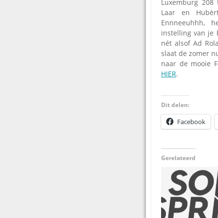
Luxemburg 208 
Laar en Hubèrt
Ennneeuhhh, h
instelling van je
nét alsof Ad Rol
slaat de zomer nu
naar de mooie Fa
HIER
.
Dit delen:
Facebook
Gerelateerd