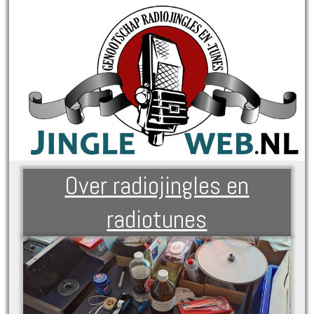
Over radiojingles en
radiotunes