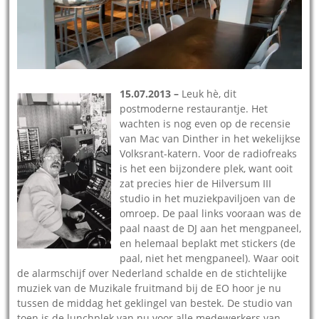
15.07.2013 –
Leuk hè, dit
postmoderne restaurantje. Het
wachten is nog even op de recensie
van Mac van Dinther in het wekelijkse
Volksrant-katern. Voor de radiofreaks
is het een bijzondere plek, want ooit
zat precies hier de Hilversum III
studio in het muziekpaviljoen van de
omroep. De paal links vooraan was de
paal naast de DJ aan het mengpaneel,
en helemaal beplakt met stickers (de
paal, niet het mengpaneel). Waar ooit
de alarmschijf over Nederland schalde en de stichtelijke
muziek van de Muzikale fruitmand bij de EO hoor je nu
tussen de middag het geklingel van bestek. De studio van
toen is de lunchplek van nu voor alle medewerkers van