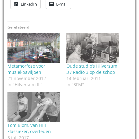
LinkedIn
E-mail
Gerelateerd
Metamorfose voor
Oude studio’s Hilversum
muziekpaviljoen
3 / Radio 3 op de schop
21 november 2012
14 februari 2011
In "Hilversum III"
In "3FM"
Tom Blom, van HIII
klassieker, overleden
3 juli 2017