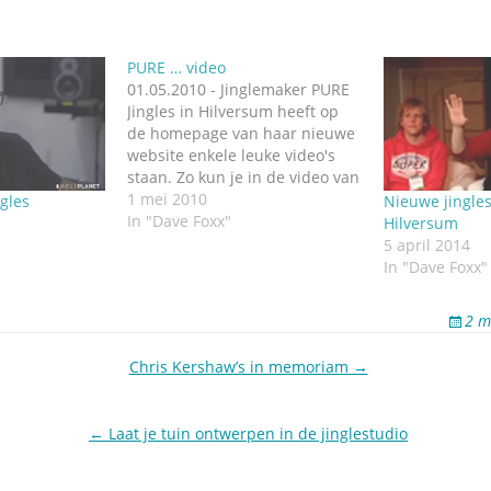
PURE … video
01.05.2010 - Jinglemaker PURE
Jingles in Hilversum heeft op
de homepage van haar nieuwe
website enkele leuke video's
staan. Zo kun je in de video van
Orange Panther (een music
1 mei 2010
ngles
Nieuwe jingle
effects serie) Z100 producer en
In "Dave Foxx"
Hilversum
voice Dave Foxx aan het werk
5 april 2014
zien. Z100, dat haar luisteraars
In "Dave Foxx"
in New York nog…
2 m
Chris Kershaw’s in memoriam →
← Laat je tuin ontwerpen in de jinglestudio