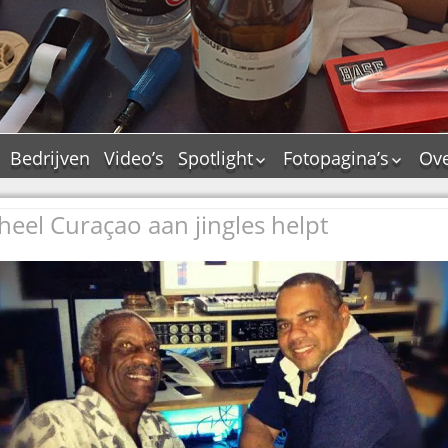
Bedrijven
Video’s
Spotlight
Fotopagina’s
Ove
De Tourflitsjingle –
JAM in pictures
wie zijn de makers?
eel Curaçao aan jingles helpt
PAMS in pictures
Jingledemo’s en hun
TM in pictures
tags
Pepper & Tanner i
Dallas jingle city
pictures
De Tourtune
Top Format in
Ferry Maat 65
pictures
Ferry Maat interview
Dik Voormekaar in
foto’s
Jingle Awards
Jingle NIEUW