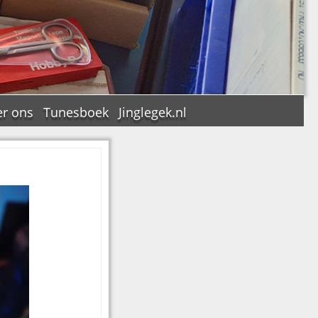
r ons
Tunesboek
Jinglegek.nl
n