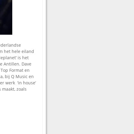
ederlandse
m het hele eiland
gleplanet’ is het
e Antillen. Dave
 Top Format en
a, bij Q Music en
er werk ‘in house’
s maakt, zoals