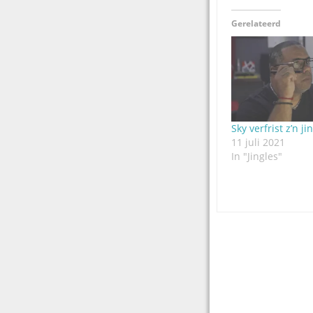
Gerelateerd
Sky verfrist z’n ji
11 juli 2021
In "Jingles"
Post
navigation