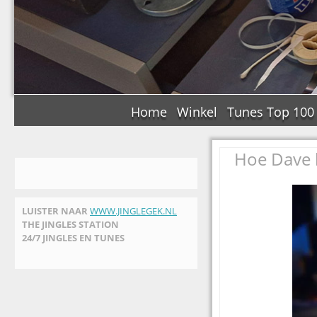
Home
Winkel
Tunes Top 100
Hoe Dave h
LUISTER NAAR
WWW.JINGLEGEK.NL
THE JINGLES STATION
24/7 JINGLES EN TUNES