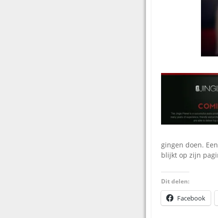
gingen doen. Een 
blijkt op zijn pag
Dit delen:
Facebook