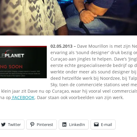
Omroepbanden
Stoomfluit Klaas
Vaak
Uitvinding
jinglecassette
02.05.2013 –
Dave Mourillon is met zijn N
ervaring als ‘sound designer’ druk bezig o
Curaçao aan jingles te helpen. Dave’s
‘Jin
eerste echte gespecialiseerde bedrijf op d
werkte onder meer als sound designer bij
deed hetzelfde werk bij Noordzee, bij Talp
Sky, toen de commerciële stations veel me
klein jaar zit Dave nu op Curaçao, waar hij vooral veel commercial
ina op
FACEBOOK
. Daar staan ook voorbeelden van zijn werk.
Twitter
Pinterest
LinkedIn
E-mail