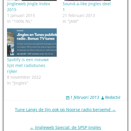
Jingleweb Jingle Index
Sound-a-like jingles deel
2015
1
1 januari 2015
21 februari 2013
In "100% NL"
In "JAM"
Spotify is een nieuwe
lijst met radiotunes
rijker
8 november 2022
In "Jingles"
1 februari 2013
Redactie
Post
Tune Langs de lijn ook op Noorse radio beroemd →
navigation
← Jingleweb Special: de SPSP jingles