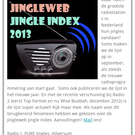
de grootste
radiostation
s in
Nederland
hun jingles
vandaan?
Soms maken
we de lijst
op in
september,
als steeds
de nieuwe
radioprogra
mmering van start gaat. Soms ook publiceren we de lijst in
het nieuwe jaar. En met de recente verschuiving bij Radio
2 (eerst Top Format en nu Wise Buddah, december 2012) is
de lijst super-actueel! Kijk maar mee. Als naam voor dit
terugkerend fenomeen hebben we gekozen voor de
Jingleweb Jingle Index. Aanvullingen?
Mail
ons!
Radio 1, PURE Jingles, Hilversum