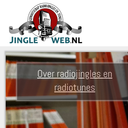
Over radiojingles en
radiotunes