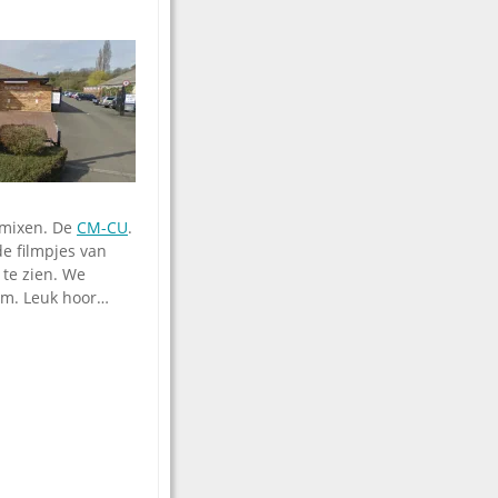
 mixen. De
CM-CU
.
de filmpjes van
 te zien. We
eem. Leuk hoor…