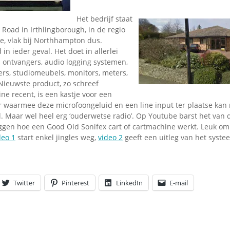
Omroepbanden
Het bedrijf staat
Stoomfluit Klaas
 Road in Irthlingborough, in de regio
Vaak
, vlak bij Northhampton dus.
Uitvinding
n ieder geval. Het doet in allerlei
jinglecassette
s ontvangers, audio logging systemen,
ers, studiomeubels, monitors, meters,
Nieuwste product, zo schreef
e recent, is een kastje voor een
r waarmee deze microfoongeluid en een line input ter plaatse kan
. Maar wel heel erg ‘ouderwetse radio’. Op Youtube barst het van 
ggen hoe een Good Old Sonifex cart of cartmachine werkt. Leuk om
deo 1
start enkel jingles weg,
video 2
geeft een uitleg van het syst
Twitter
Pinterest
LinkedIn
E-mail