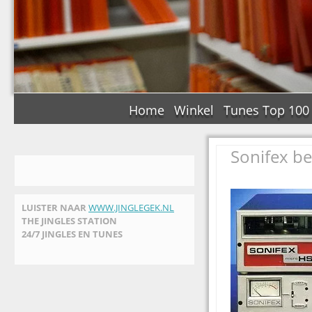
Home
Winkel
Tunes Top 100
Sonifex be
LUISTER NAAR
WWW.JINGLEGEK.NL
THE JINGLES STATION
24/7 JINGLES EN TUNES