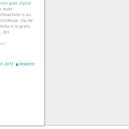
hine goes digital
De oude
rtmachine is nu
eschikbaar. Op de
edia is-ie gratis
. Zes
in de vorm van de
ine, die verdacht
nes"
n het merk
 Je kunt de
bedienen met
ri 2013
Redactie
senbord…