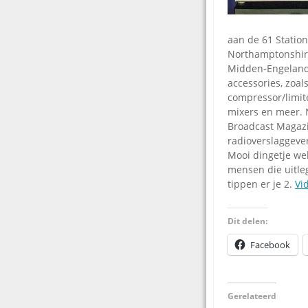
aan de 61 Station
Northamptonshire
Midden-Engeland i
accessories, zoal
compressor/limit
mixers en meer. 
Broadcast Magazin
radioverslaggeve
Mooi dingetje wel
mensen die uitle
tippen er je 2.
Vi
Dit delen:
Facebook
Gerelateerd