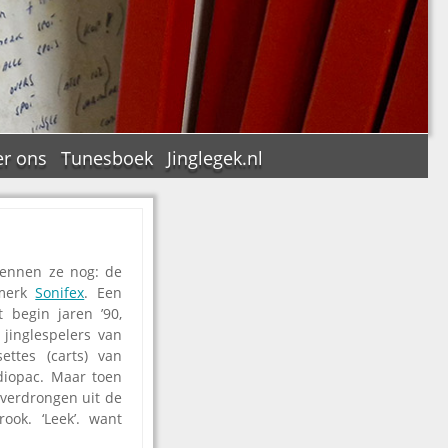
r ons
Tunesboek
Jinglegek.nl
ennen ze nog: de
n
 merk
Sonifex
. Een
t begin jaren ’90,
jinglespelers van
ettes (carts) van
diopac. Maar toen
 verdrongen uit de
ook. ‘Leek’. want