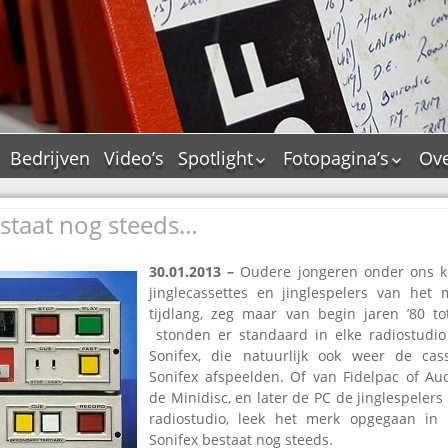
Bedrijven
Video’s
Spotlight
Fotopagina’s
Ove
De Tourflitsjingle –
JAM in pictures
wie zijn de makers?
staat nog steeds…
PAMS in pictures
Jingledemo’s en hun
TM in pictures
tags
30.01.2013 –
Oudere jongeren onder ons k
Pepper & Tanner i
Dallas jingle city
jinglecassettes en jinglespelers van het
pictures
tijdlang, zeg maar van begin jaren ’80 to
De Tourtune
Top Format in
stonden er standaard in elke radiostudio 
Ferry Maat 65
pictures
Sonifex, die natuurlijk ook weer de cass
Ferry Maat interview
Dik Voormekaar in
Sonifex afspeelden. Of van Fidelpac of Au
foto’s
de Minidisc, en later de PC de jinglespelers
Jingle Awards
radiostudio, leek het merk opgegaan in r
Jingle NIEUW
Sonifex bestaat nog steeds.