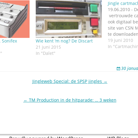
Jingle cartmac
19.06.2010 - 
vertrouwde ca
ook digitaal b
site van CSN M
te downloaden
jingleplayers 
19 juni 2010
 Sonifex
Wie kent ‘m nog? De Discart
oude cartmach
In "Cartmachi
21 juni 2015
veel op die va
e"
In "Dalet"
Sonifex lijken.
cartmachines 
30 janua
hulp van je
computertoet
Jingleweb Special: de SPSP jingles →
← TM Production in de hitparade: … 3 weken