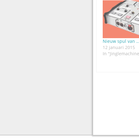
Nieuw spul van …
12 januari 2015
In "Jinglemachin
Post
navigation