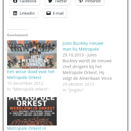
Facebook
Twitter
Pinterest
LinkedIn
E-mail
Gerelateerd
Jules Buckley nieuwe
man bij Metropole
29.10.2013 - Jules
Buckley wordt de nieuwe
chef-dirigent bij het
Een wisse dood voor het
Metropole Orkest. Hij
Metropole Orkest
volgt de Amerikaan Vince
10 december 2012
Mendoza op, die eerder
29 oktober 2013
In "Metropole orkest"
dit jaar om 'persoonlijke
In "Jingles"
redenen'terug is
getreden. Het orkest
heeft het moeilijk. In de
bezuinigingsoperaties is
het Metropole Orkest de
helft van het budget
Metropole Orkest in
kwijtgeraakt, inmiddels