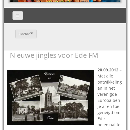
Sidebar
Nieuwe jingles voor Ede FM
20.09.2012 –
Met alle
ontwikkeling
en in het
verenigde
Europa ben
je af en toe
geneigd om
Ede
helemaal te