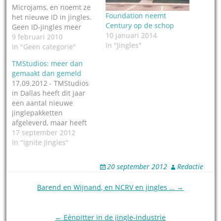
Microjams, en noemt ze
Foundation neemt
het nieuwe ID in jingles.
Century op de schop
Geen ID-jingles meer
10 januari 2014
met een koortje gemaakt,
9 februari 2010
In "Jingles"
maar losse solostemmen
In "Geen categorie"
en acaps van koortjes,
TMStudios: meer dan
die je zo in de platen
gemaakt dan gemeld
kunt mixen: ze hebben
17.09.2012 - TMStudios
hetzelfde ritme als the
in Dallas heeft dit jaar
hits of the day. Zo…
een aantal nieuwe
jinglepakketten
afgeleverd, maar heeft
het tegelijkertijd zó druk,
17 september 2012
dat er geen tijd is die
In "Ignite Jingles"
nieuwe jingles online te
zetten. Het meest
20 september 2012
Redactie
recente -
bekendgemaakte werk -
Post
Barend en Wijnand, en NCRV en jingles … →
is vervaardigd in
navigation
samenwerking met het
Britse Ignite Jingles van
← Eénpitter in de jingle-industrie