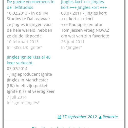
De goede voornemens in
Jingles kort +++ Jingles
de TMStudios
kort +++ Jingles kort +++
10.02.2013 - In de TM
08.07.2011 - Jingles kort
Studios te Dallas, waar
+++ kort +++ kort
ze jingles inzingen voor
+++ Radiopresentator
de hele wereld, hebben
Tom Jessen vroeg NOVAZ
ze duidelijk goede
om wat van zijn favoriete
voornemens. Vrijwel
10 februari 2013
classics te
26 juni 2011
wekelijks wordt nu een
In "KISS UK Ignite"
personaliseren voor zijn
In "Jingles"
kijkje in de studio
radioshow op V-Radio en
Jingles Ignite Kiss al 40
gegund via een eigen
L1 Limburg. Europa’s
keer verkocht
hoekje op Youtube. Deze
beste Frank Sinatra
07.07.2014
week maken ze de
imitator Peter Douglas
- Jingleproducent Ignite
geïnteresseerden buiten
werd gevraagd, en het
Jingles in Manchester
het gebouw deelgenoot
resultaat is te horen op
(UK) heeft zijn pakket
van het inzingen…
NOVAZ. Jingles kort +++
Ignite Kiss al veertig keer
kort +++ kort +++ Radio…
verkocht aan andere
7 juli 2014
stations. Dat meldt Radio
In "Ignite Jingles"
Today. Voor minder
ingewijden:
17 september 2012
Redactie
jinglepakketten worden
voor de eerste klant