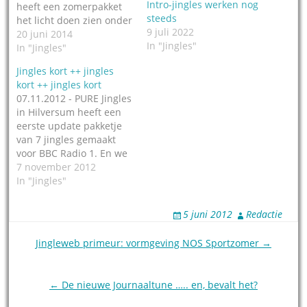
Intro-jingles werken nog
heeft een zomerpakket
steeds
het licht doen zien onder
9 juli 2022
de naam Pop rock
20 juni 2014
In "Jingles"
summer jingles. Met
In "Jingles"
jingles in zowel
Jingles kort ++ jingles
zomerstijl, als ook in
kort ++ jingles kort
'gewone' stijl voor de
07.11.2012 - PURE Jingles
rest van het jaar, een
in Hilversum heeft een
zogeheten 'all year
eerste update pakketje
round version'. Slim
van 7 jingles gemaakt
concept. Luister naar de
voor BBC Radio 1. En we
demo.…
kunnen niet anders
7 november 2012
zeggen: het zijn
In "Jingles"
bijzondere jingles. PURE
Jingles kreeg een aantal
5 juni 2012
Redactie
muzikale voorbeelden
van de zender gemaild,
Post
Jingleweb primeur: vormgeving NOS Sportzomer →
op basis waarvan de
navigation
jingles zijn
geproduceerd. Er zijn
← De nieuwe Journaaltune ….. en, bevalt het?
vooral…