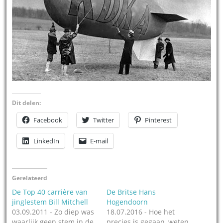
Dit delen:
Facebook
Twitter
Pinterest
LinkedIn
E-mail
Gerelateerd
De Top 40 carrière van
De Britse Hans
jinglestem Bill Mitchell
Hogendoorn
03.09.2011 - Zo diep was
18.07.2016 - Hoe het
waarlijk geen stem in de
precies is gegaan, weten