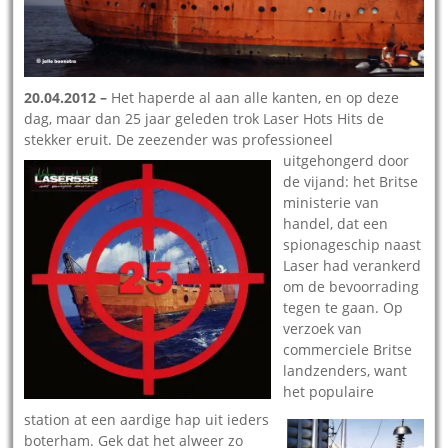
20.04.2012 –
Het haperde al aan alle kanten, en op deze
dag, maar dan 25 jaar geleden trok Laser Hots Hits de
stekker eruit. De zeezender
was professioneel
uitgehongerd door
de vijand: het Britse
ministerie van
handel, dat een
spionageschip naast
Laser had verankerd
om de bevoorrading
tegen te gaan. Op
verzo
ek van
commerciele Britse
landzenders, want
het populaire
station at een aardige hap uit ieders
boterham. Gek dat het alweer zo