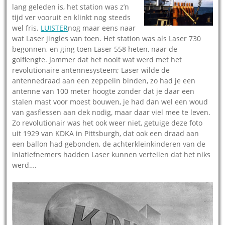
lang geleden is, het station was z’n
tijd ver vooruit en klinkt nog steeds
wel fris.
LUISTER
nog maar eens naar
wat Laser jingles van toen. Het station was als Laser 730
begonnen, en ging toen Laser 558 heten, naar de
golflengte. Jammer dat het nooit wat werd met het
revolutionaire antennesysteem; Laser wilde de
antennedraad aan een zeppelin binden, zo had je een
antenne van 100 meter hoogte zonder dat je daar een
stalen mast voor moest bouwen, je had dan wel een woud
van gasflessen aan dek nodig, maar daar viel mee te leven.
Zo revolutionair was het ook weer niet, getuige deze foto
uit 1929 van KDKA in Pittsburgh, dat ook een draad aan
een ballon had gebonden, de achterkleinkinderen van de
iniatiefnemers hadden Laser kunnen vertellen dat het niks
werd….