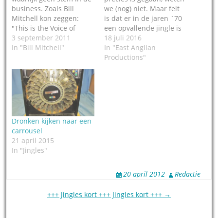
business. Zoals Bill
we (nog) niet. Maar feit
Mitchell kon zeggen:
is dat er in de jaren ´70
"This is the Voice of
een opvallende jingle is
Peace, 24 hours a day",
3 september 2011
gemaakt voor de NOS
18 juli 2016
deed werkelijk niemand
In "Bill Mitchell"
met de stem van Bill
In "East Anglian
'm dat na. Of: "Laser is
Mitchell. Wie? Bill
Productions"
back. Go, and tell your
Mitchell, de man met
friends". Of: "Caroline....
zo'n beetje de laagste
3...1...9." Helaas is Bill
spreekstem van Groot-
Mitchell al vanaf…
Brittannië in die jaren.
Hij was…
Dronken kijken naar een
carrousel
21 april 2015
In "Jingles"
20 april 2012
Redactie
Post
+++ Jingles kort +++ Jingles kort +++ →
navigation