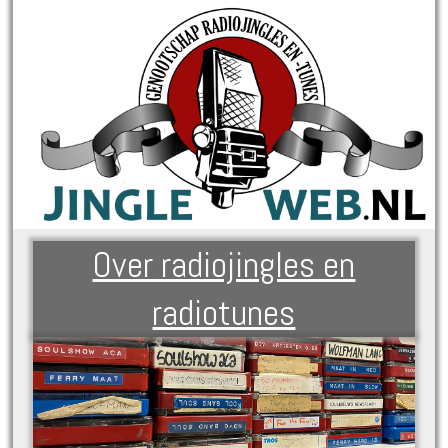
Over radiojingles en
radiotunes