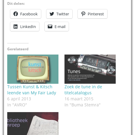
Dit delen:
Facebook
Twitter
Pinterest
LinkedIn
E-mail
Gerelateerd
Tussen Kunst & Kitsch
Zoek de tune in de
leende van My Fair Lady
titelcatalogus
6 april 2013
16 maart 2015
In "AVRO"
In "Buma Stemra"