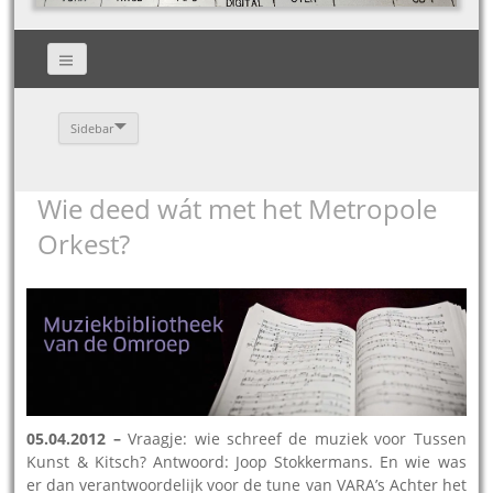
Sidebar
Wie deed wát met het Metropole
Orkest?
05.04.2012 –
Vraagje: wie schreef de muziek voor Tussen
Kunst & Kitsch? Antwoord: Joop Stokkermans. En wie was
er dan verantwoordelijk voor de tune van VARA’s Achter het