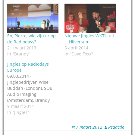
En, Pierre, wie zijn er op
Nieuwe jingles WKTU uit
de Radiodays?
… Hilversum
21 maart 2013
5 april 2014
In "Brandy"
In "Dave Foxx"
Jingles op Radiodays
Europe
09.03.2014 -
Jinglebedrijven Wise
Buddah (London), SOB
Audio Imaging
(Amsterdam), Brandy
(Brussel), Reelworld
9 maart 2014
Europe en Pure Jingles
In "Jingles"
(beiden Hilversum). Zij
zullen in ieder geval
7 maart 2012
Redactie
aanwezig zijn op de