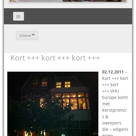
Sidebar
Kort +++ kort +++ kort +++
02.12.2011
–
Kort +++ kort
+++ kort
+++ VHU
Europe komt
met
Kerstpromo’
s &
sweepers
die – volgens
eigen