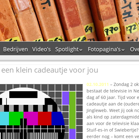
Bedrijven
Video’s
Spotlight
Fotopagina’s
Ove
De Tourflitsjingle –
JAM in pictures
wie zijn de makers?
: een klein cadeautje voor jou
PAMS in pictures
Jingledemo’s en hun
TM in pictures
tags
02.10.2011
– Zondag 2 ok
Pepper & Tanner i
Dallas jingle city
bestaat de televisie in 
pictures
De Tourtune
dag af 60 jaar. Tijd voor 
Top Format in
cadeautje aan de (oudere
Ferry Maat 65
pictures
Jingleweb. Weet jij ook n
Ferry Maat interview
Dik Voormekaar in
als kind op zaterdagmid
foto’s
aan voor de televisie klaa
Jingle Awards
Stuif-es-in of Swiebertje? 
Jingle NIEUW
eerder nog – komt een ve