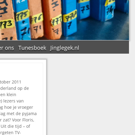
r ons
Tunesboek
Jinglegek.nl
tober 2011
n
Nederland op de
een klein
) lezers van
og hoe je vroeger
dag met de pyjama
r zat? Voor Floris,
Uit die tijd – of
rgeten TV-