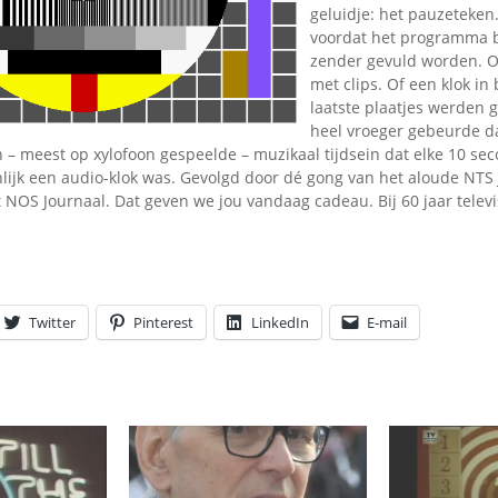
Omroepbanden
geluidje: het pauzeteken
voordat het programma 
Stoomfluit Klaas
zender gevuld worden. O
Vaak
met clips. Of een klok in 
Uitvinding
laatste plaatjes werden 
jinglecassette
heel vroeger gebeurde d
n – meest op xylofoon gespeelde – muzikaal tijdsein dat elke 10 se
lijk een audio-klok was. Gevolgd door dé gong van het aloude NTS 
 NOS Journaal. Dat geven we jou vandaag cadeau. Bij 60 jaar televi
Twitter
Pinterest
LinkedIn
E-mail