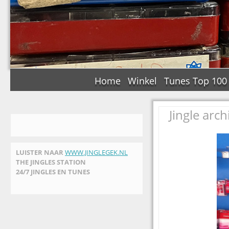
Home
Winkel
Tunes Top 100
Jingle arc
LUISTER NAAR
WWW.JINGLEGEK.NL
THE JINGLES STATION
24/7 JINGLES EN TUNES