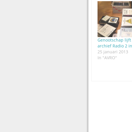
Genootschap lijft
archief Radio 2 i
25 januari 2013
In "AVRO"
Post
navigation