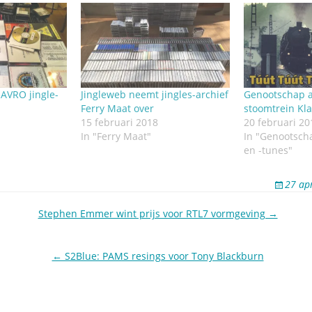
 AVRO jingle-
Jingleweb neemt jingles-archief
Genootschap a
n
Ferry Maat over
stoomtrein Kl
15 februari 2018
20 februari 20
In "Ferry Maat"
In "Genootsch
en -tunes"
27 ap
Stephen Emmer wint prijs voor RTL7 vormgeving →
← S2Blue: PAMS resings voor Tony Blackburn