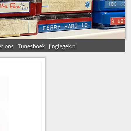
r ons
Tunesboek
Jinglegek.nl
n