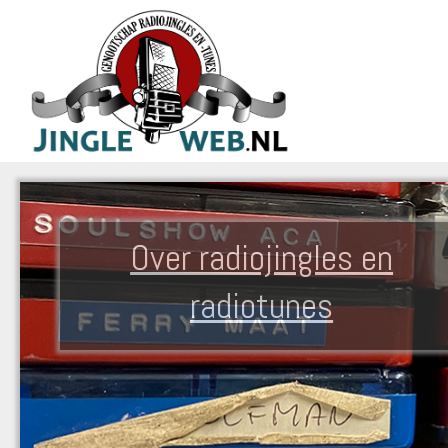
Over radiojingles en
radiotunes