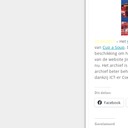
27.04.2011
– Het
van
Cup a Soup
.
beschikking om he
van de website Ji
nu. Het archief i
archief beter be
dankzij ICT-er Co
Dit delen:
Facebook
Gerelateerd