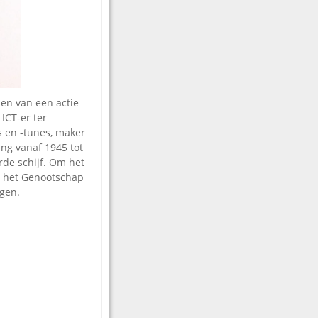
en van een actie
ICT-er ter
s en -tunes, maker
ing vanaf 1945 tot
rde schijf. Om het
t het Genootschap
ngen.