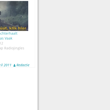
chterhaalt
aas Vaak
12
ap Radiojingles
ril 2011
Redactie