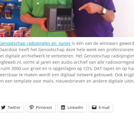
Omroepbanden
Stoomfluit Klaas
Vaak
Uitvinding
jinglecassette
Genootschap radiojingles en -tunes
is één van de winnaars geword
 Daardoor heeft het Genootschap deze hele week een professionele 
t digitale archiefwerk te verbeteren. Het Genootschap radiojingle
ngleweb.nl, vormt al jaren een audio archief van alle radiovormgev
s ruim 3000 uur groot en is opgeslagen op CD’s, DAT-tapes en op ha
heersbaar te maken wordt een digitaal netwerk gebouwd. Ook krijg
en een template voor mails, nieuwsbrieven en andere digitale uiti
Twitter
Pinterest
LinkedIn
E-mail