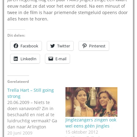
eeuw nadat ze dat voor het eerst deed. Na een minuut of
twee in de film is haar priemende stemgeluid opeens door
alles heen te horen.
Dit delen:
Facebook
Twitter
Pinterest
LinkedIn
E-mail
Gerelateerd
Trella Hart – Still going
strong
20.06.2009 – Niets te
doen vanavond? Zin in
beschaafd en niet al te
Jinglezangers zingen ook
luidruchtig vermaak? Ga
wel eens géén jingles
dan naar Arlington
15 oktober 2012
(Texas). Daar treedt
20 juni 2009