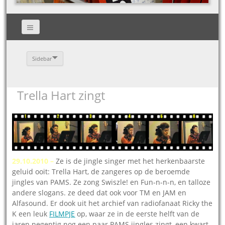
Sidebar
Trella Hart zingt
29.10.2010 –
Ze is de jingle singer met het herkenbaarste
geluid ooit: Trella Hart, de zangeres op de beroemde
jingles van PAMS. Ze zong Swiszle! en Fun-n-n-n, en talloze
andere slogans. ze deed dat ook voor TM en JAM en
Alfasound. Er dook uit het archief van radiofanaat Ricky the
K een leuk
FILMPJE
op, waar ze in de eerste helft van de
jaren negentig nog een paar PAMS jingles zingt, een kwart