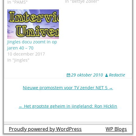
In "Bettye Zoller"
Trella Hart op, befaamd
In "PAMS"
solozangeres uit de
PAMS pakketten als # 32
– Swiszle en # 33 – Fun
Vibrations. Haar Fun-n-
n-n-n bereikt de anders
onbereikbare diepten
Jingles docu zoomt in op
in…
jaren 40 – 70
10 december 2017
In "Jingles"
29 oktober 2010
Redactie
Post
Nieuwe promostem voor TV zender NET 5 →
navigation
← Het grootste geheim in jingleland: Ron Hicklin
Proudly powered by WordPress
theme by
WP Blogs