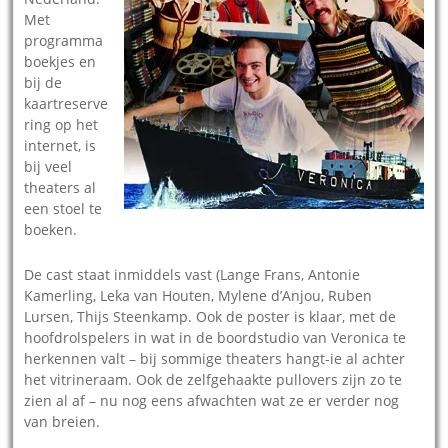
Met
programma
boekjes en
bij de
kaartreserve
ring op het
internet, is
bij veel
theaters al
een stoel te
boeken.
De cast staat inmiddels vast (Lange Frans, Antonie
Kamerling, Leka van Houten, Mylene d’Anjou, Ruben
Lursen, Thijs Steenkamp. Ook de poster is klaar, met de
hoofdrolspelers in wat in de boordstudio van Veronica te
herkennen valt – bij sommige theaters hangt-ie al achter
het vitrineraam. Ook de zelfgehaakte pullovers zijn zo te
zien al af – nu nog eens afwachten wat ze er verder nog
van breien.