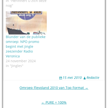
In "Herinnert U zich deze
nog"
Blunder van de publieke
omroep: NPO promo
begint met jingle
zeezender Radio
Veronica
24 november 2024
In "Jingles"
15 mei 2010
Redactie
Post
Omroep Flevoland 2010 van Top Format →
navigation
← PURE = 100%