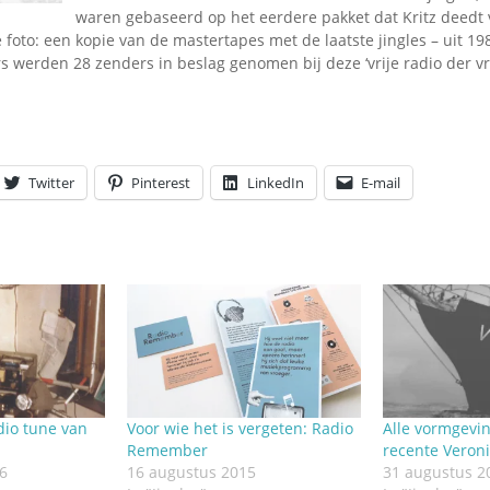
Omroepbanden
waren gebaseerd op het eerdere pakket dat Kritz deedt 
foto: een kopie van de mastertapes met de laatste jingles – uit 19
Stoomfluit Klaas
s werden 28 zenders in beslag genomen bij deze ‘vrije radio der vrij
Vaak
Uitvinding
jinglecassette
Twitter
Pinterest
LinkedIn
E-mail
dio tune van
Voor wie het is vergeten: Radio
Alle vormgevin
Remember
recente Veroni
6
16 augustus 2015
31 augustus 2