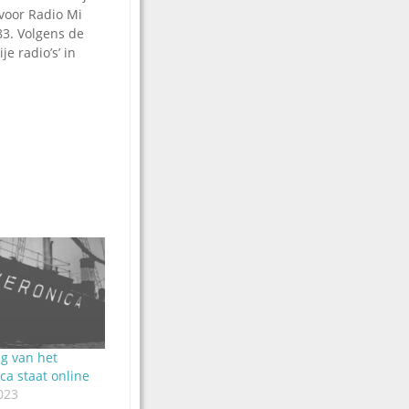
voor Radio Mi
83. Volgens de
e radio’s’ in
g van het
ca staat online
023