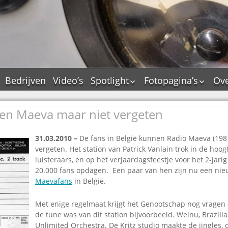
Bedrijven
Video’s
Spotlight
Fotopagina’s
Ove
De Tourflitsjingle –
JAM in pictures
wie zijn de makers?
en Maeva maar niet vergeten
PAMS in pictures
Jingledemo’s en hun
TM in pictures
tags
31.03.2010 –
D
e fans in België kunnen Radio Maeva (198
Pepper & Tanner i
Dallas jingle city
vergeten. Het station van Patrick Vanlain trok in de hoog
pictures
luisteraars, en op het verjaardagsfeestje voor het 2-ja
De Tourtune
Top Format in
20.000 fans opdagen. Een paar van hen zijn nu een nieu
Ferry Maat 65
pictures
Maevafans
in België.
Ferry Maat interview
Dik Voormekaar in
foto’s
Met enige regelmaat krijgt het Genootschap nog vragen
Jingle Awards
de tune was van dit station bijvoorbeeld. Welnu, Brazili
Jingle NIEUW
Unlimited Orchestra. De Kritz studio maakte de jingles, 