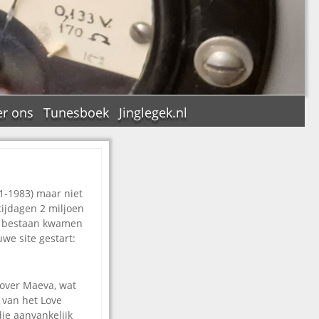
r ons
Tunesboek
Jinglegek.nl
1-1983) maar niet
n
tijdagen 2 miljoen
rig bestaan kwamen
we site gestart:
 over Maeva, wat
a van het Love
die aanvankelijk