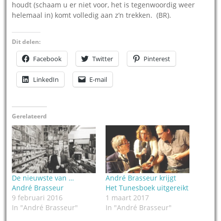
houdt (schaam u er niet voor, het is tegenwoordig weer
helemaal in) komt volledig aan z’n trekken. (BR).
Dit delen:
Facebook
Twitter
Pinterest
LinkedIn
E-mail
Gerelateerd
De nieuwste van …
André Brasseur krijgt
André Brasseur
Het Tunesboek uitgereikt
9 februari 2016
1 maart 2017
In "André Brasseur"
In "André Brasseur"