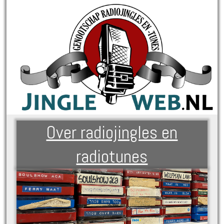
Over radiojingles en
radiotunes