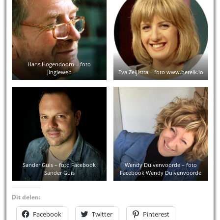
Hans Hogendoorn – foto
Jingleweb
Eva Zeijlstra – foto www.bereik.io
Sander Guis – foto Facebook
Wendy Duivenvoorde – foto
Sander Guis
Facebook Wendy Duivenvoorde
Dit delen:
Facebook
Twitter
Pinterest