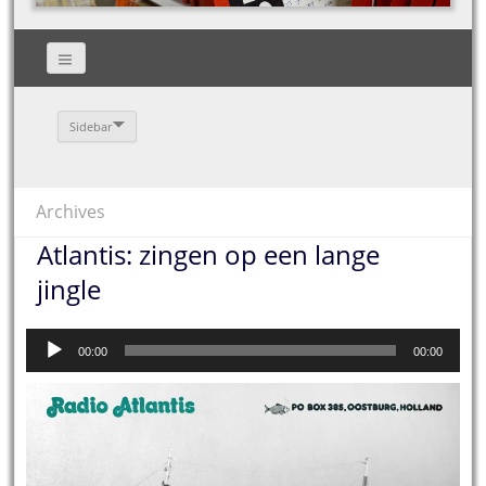
Sidebar
Archives
Atlantis: zingen op een lange
jingle
Audiospeler
00:00
00:00