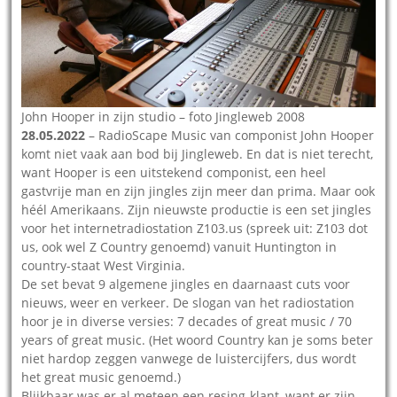
John Hooper in zijn studio – foto Jingleweb 2008
28.05.2022
– RadioScape Music van componist John Hooper
komt niet vaak aan bod bij Jingleweb. En dat is niet terecht,
want Hooper is een uitstekend componist, een heel
gastvrije man en zijn jingles zijn meer dan prima. Maar ook
héél Amerikaans. Zijn nieuwste productie is een set jingles
voor het internetradiostation Z103.us (spreek uit: Z103 dot
us, ook wel Z Country genoemd) vanuit Huntington in
country-staat West Virginia.
De set bevat 9 algemene jingles en daarnaast cuts voor
nieuws, weer en verkeer. De slogan van het radiostation
hoor je in diverse versies: 7 decades of great music / 70
years of great music. (Het woord Country kan je soms beter
niet hardop zeggen vanwege de luistercijfers, dus wordt
het great music genoemd.)
Blijkbaar was er al meteen een resing-klant, want er zijn