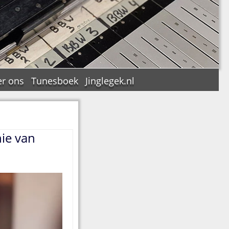
r ons
Tunesboek
Jinglegek.nl
ie van
n