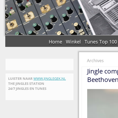
Home
Winkel
Tunes Top 100
Archives
Jingle co
Beethoven
LUISTER NAAR
WWW.JINGLEGEK.NL
THE JINGLES STATION
24/7 JINGLES EN TUNES