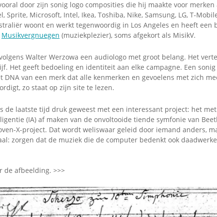
ooral door zijn sonig logo composities die hij maakte voor merken 
, Sprite, Microsoft, Intel, Ikea, Toshiba, Nike, Samsung, LG, T-Mobil
traliër woont en werkt tegenwoordig in Los Angeles en heeft een b
m
Musikvergnuegen
(muziekplezier), soms afgekort als MisikV.
s volgens Walter Werzowa een audiologo met groot belang. Het ver
ijf. Het geeft bedoeling en identiteit aan elke campagne. Een sonig 
t DNA van een merk dat alle kenmerken en gevoelens met zich me
digt, zo staat op zijn site te lezen.
 de laatste tijd druk geweest met een interessant project: het met
ligentie (IA) af maken van de onvoltooide tiende symfonie van Beet
ven-X-project. Dat wordt weliswaar geleid door iemand anders, m
aal: zorgen dat de muziek die de computer bedenkt ook daadwerkeli
r de afbeelding. >>>