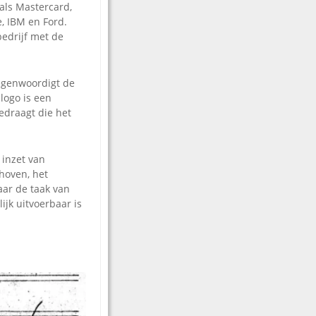
als Mastercard,
e, IBM en Ford.
edrijf met de
tegenwoordigt de
logo is een
edraagt die het
 inzet van
hoven, het
aar de taak van
jk uitvoerbaar is