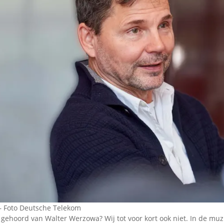
Omroepbanden
Stoomfluit Klaas
Vaak
Uitvinding
jinglecassette
– Foto Deutsche Telekom
 gehoord van Walter Werzowa? Wij tot voor kort ook niet. In de muzi