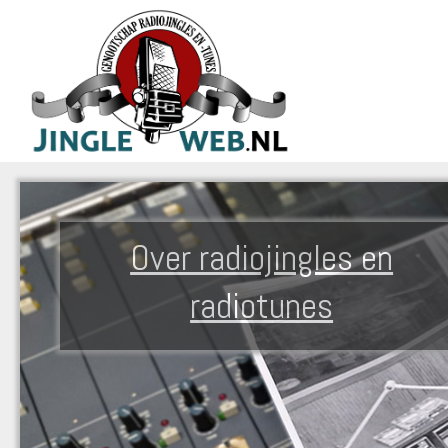
Over radiojingles en
radiotunes