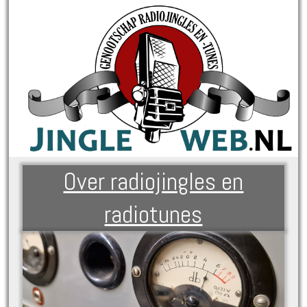
Over radiojingles en
radiotunes