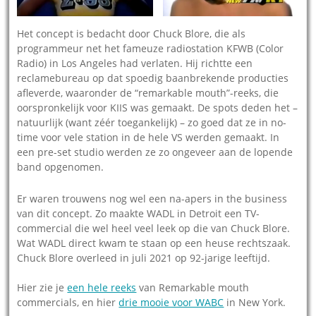
Het concept is bedacht door Chuck Blore, die als
programmeur net het fameuze radiostation KFWB (Color
Radio) in Los Angeles had verlaten. Hij richtte een
reclamebureau op dat spoedig baanbrekende producties
afleverde, waaronder de “remarkable mouth”-reeks, die
oorspronkelijk voor KIIS was gemaakt. De spots deden het –
natuurlijk (want zéér toegankelijk) – zo goed dat ze in no-
time voor vele station in de hele VS werden gemaakt. In
een pre-set studio werden ze zo ongeveer aan de lopende
band opgenomen.
Er waren trouwens nog wel een na-apers in the business
van dit concept. Zo maakte WADL in Detroit een TV-
commercial die wel heel veel leek op die van Chuck Blore.
Wat WADL direct kwam te staan op een heuse rechtszaak.
Chuck Blore overleed in juli 2021 op 92-jarige leeftijd.
Hier zie je
een hele reeks
van Remarkable mouth
commercials, en hier
drie mooie voor WABC
in New York.