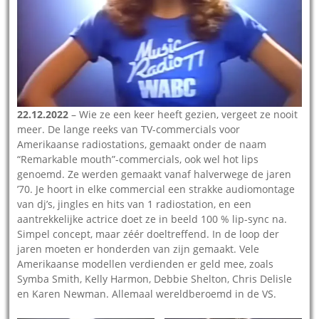
22.12.2022
– Wie ze een keer heeft gezien, vergeet ze nooit
meer. De lange reeks van TV-commercials voor
Amerikaanse radiostations, gemaakt onder de naam
“Remarkable mouth”-commercials, ook wel hot lips
genoemd. Ze werden gemaakt vanaf halverwege de jaren
’70. Je hoort in elke commercial een strakke audiomontage
van dj’s, jingles en hits van 1 radiostation, en een
aantrekkelijke actrice doet ze in beeld 100 % lip-sync na.
Simpel concept, maar zéér doeltreffend. In de loop der
jaren moeten er honderden van zijn gemaakt. Vele
Amerikaanse modellen verdienden er geld mee, zoals
Symba Smith, Kelly Harmon, Debbie Shelton, Chris Delisle
en Karen Newman. Allemaal wereldberoemd in de VS.