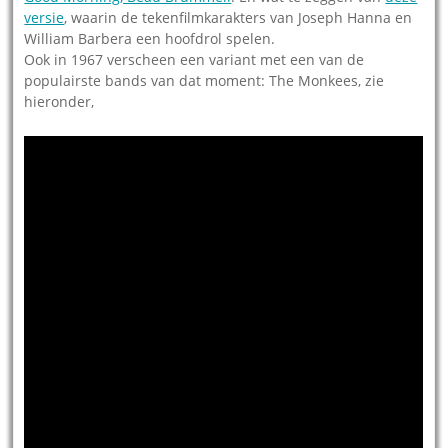
versie
, waarin de tekenfilmkarakters van Joseph Hanna en
William Barbera een hoofdrol spelen.
Ook in 1967 verscheen een variant met een van de
populairste bands van dat moment: The Monkees, zie
hieronder,