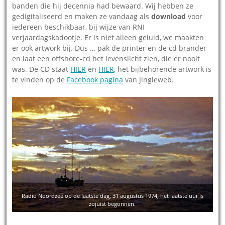
banden die hij decennia had bewaard. Wij hebben ze
gedigitaliseerd en maken ze vandaag als
download
voor
iedereen beschikbaar, bij wijze van RNI
verjaardagskadootje. Er is niet alleen geluid, we maakten
er ook artwork bij. Dus … pak de printer en de cd brander
en laat een offshore-cd het levenslicht zien, die er nooit
was. De CD staat
HIER
en
HIER
, het bijbehorende artwork is
te vinden op de
Facebook pagina
van Jingleweb.
Radio Noordzee op de laatste dag, 31 augustus 1974, het laatste uur is
zojuist begonnen.