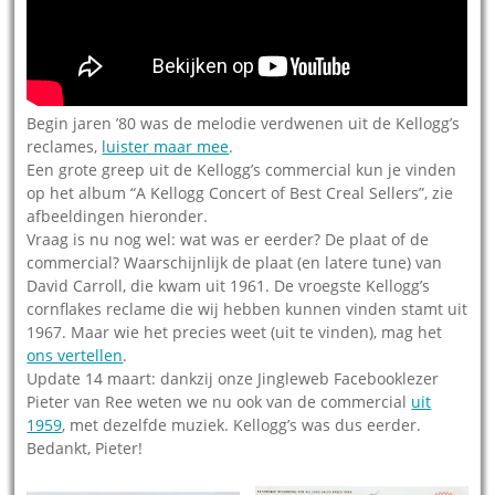
Begin jaren ’80 was de melodie verdwenen uit de Kellogg’s
reclames,
luister maar mee
.
Een grote greep uit de Kellogg’s commercial kun je vinden
op het album “A Kellogg Concert of Best Creal Sellers”, zie
afbeeldingen hieronder.
Vraag is nu nog wel: wat was er eerder? De plaat of de
commercial? Waarschijnlijk de plaat (en latere tune) van
David Carroll, die kwam uit 1961. De vroegste Kellogg’s
cornflakes reclame die wij hebben kunnen vinden stamt uit
1967. Maar wie het precies weet (uit te vinden), mag het
ons vertellen
.
Update 14 maart: dankzij onze Jingleweb Facebooklezer
Pieter van Ree weten we nu ook van de commercial
uit
1959
, met dezelfde muziek. Kellogg’s was dus eerder.
Bedankt, Pieter!