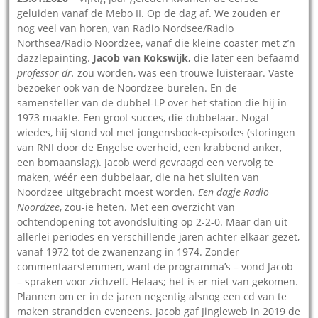
geluiden vanaf de Mebo II. Op de dag af. We zouden er
nog veel van horen, van Radio Nordsee/Radio
Northsea/Radio Noordzee, vanaf die kleine coaster met z’n
dazzlepainting.
Jacob van Kokswijk,
die later een befaamd
professor dr.
zou worden, was een trouwe luisteraar. Vaste
bezoeker ook van de Noordzee-burelen. En de
samensteller van de dubbel-LP over het station die hij in
1973 maakte. Een groot succes, die dubbelaar. Nogal
wiedes, hij stond vol met jongensboek-episodes (storingen
van RNI door de Engelse overheid, een krabbend anker,
een bomaanslag). Jacob werd gevraagd een vervolg te
maken, wéér een dubbelaar, die na het sluiten van
Noordzee uitgebracht moest worden.
Een dagje Radio
Noordzee
, zou-ie heten. Met een overzicht van
ochtendopening tot avondsluiting op 2-2-0. Maar dan uit
allerlei periodes en verschillende jaren achter elkaar gezet,
vanaf 1972 tot de zwanenzang in 1974. Zonder
commentaarstemmen, want de programma’s – vond Jacob
– spraken voor zichzelf. Helaas; het is er niet van gekomen.
Plannen om er in de jaren negentig alsnog een cd van te
maken strandden eveneens. Jacob gaf Jingleweb in 2019 de