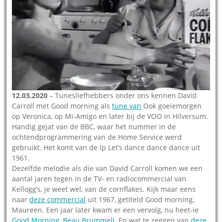
12.03.2020
– Tunesliefhebbers onder ons kennen David
Carroll met Good morning als
tune van
Ook goeiemorgen
op Veronica, op Mi-Amigo en later bij de VOO in Hilversum.
Handig gejat van de BBC, waar het nummer in de
ochtendprogrammering van de Home Service werd
gebruikt. Het komt van de lp Let’s dance dance dance uit
1961.
Dezelfde melodie als die van David Carroll komen we een
aantal jaren tegen in de TV- en radiocommercial van
Kellogg’s, je weet wel, van de cornflakes. Kijk maar eens
naar
deze commercial
uit 1967, getiteld Good morning,
Maureen. Een jaar later kwam er een vervolg, nu heet-ie
Good Morning, Beau Brummell
. En wat te zeggen van
deze