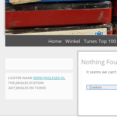
Home
Winkel
Tunes Top 100
Nothing Fo
It seems we can’t
LUISTER NAAR
WWW.JINGLEGEK.NL
THE JINGLES STATION
Zoeken
24/7 JINGLES EN TUNES
naar: