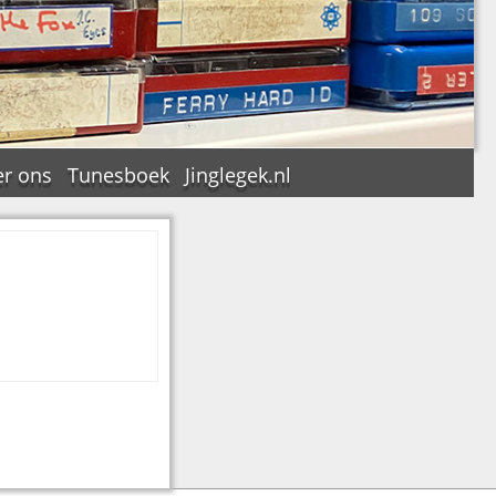
r ons
Tunesboek
Jinglegek.nl
n