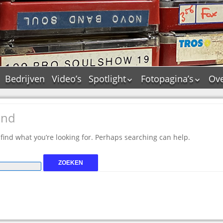
Bedrijven
Video’s
Spotlight
Fotopagina’s
Ove
De Tourflitsjingle –
JAM in pictures
wie zijn de makers?
PAMS in pictures
und
Jingledemo’s en hun
TM in pictures
tags
 find what you’re looking for. Perhaps searching can help.
Pepper & Tanner i
Dallas jingle city
pictures
De Tourtune
Top Format in
Ferry Maat 65
pictures
Ferry Maat interview
Dik Voormekaar in
foto’s
Jingle Awards
Jingle NIEUW