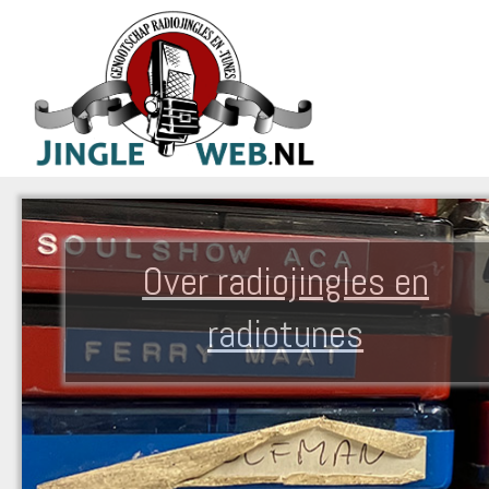
Over radiojingles en
radiotunes