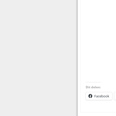
31. 3FM Arbeids
32. 3FM Koningi
33. RTL FM demo
34. RTL FM pakke
35. De tune van 
36. NOS Radioni
37. Radio 1 Journ
Dit delen:
Facebook