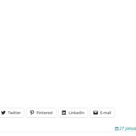
vitaminen
nnedag
 1993
t 1993
het Radio 1 Journaal, uitgelegd door Jeroen Kuitenbrouwer
euws 1998
aal: de shorties.
Twitter
Pinterest
LinkedIn
E-mail
27 janua