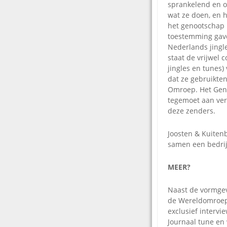
sprankelend en or
wat ze doen, en h
het genootschap 
toestemming gav
Nederlands jingl
staat de vrijwel 
jingles en tunes)
dat ze gebruikten
Omroep. Het Gen
tegemoet aan ver
deze zenders.
Joosten & Kuiten
samen een bedrijf
MEER?
Naast de vormgev
de Wereldomroep,
exclusief intervi
Journaal tune en 