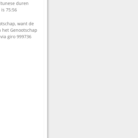
ndtunese duren
 is 75:56
ootschap, want de
an het Genootschap
 via giro 999736