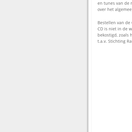
en tunes van de 
over het algemeen
Bestellen van de 
CD is niet in de 
bekostigd, zoals 
t.a.v. Stichting R
TRACKLISTING C
Radio 1 2006:
01. Radio 1 Jour
02. Radio 1 Jour
03. Radio 1 Journ
04. Radio 1 AVR