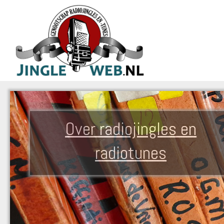
Over radiojingles en
radiotunes