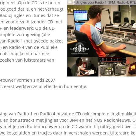
igineel. Op de CD is te horen
Omroepbanden
oe goed dat is, en het verheugt
Stoomfluit Klaas
Radiojingles en -tunes dat ze
Vaak
en voor deze bijzonder CD met
Uitvinding
e- en leaderwerk. Op de CD
jinglecassette
complete vormgeving (alle
 van Radio 1 (het tweede pakket
) en Radio 4 van de Publieke
ootschap komt daarmee
zoeken van luisteraars van
brouwer vormen sinds 2007
, eerst werkten ze allebeide in hun eentje.
ing van Radio 1 en Radio 4 bevat de CD ook complete jinglepakket
 en bonustracks met jingles voor 3FM en het NOS Radionieuws. O
ew met Jeroen Kuitenbrouwer op de CD waarin hij uitleg geeft over 
welke geluiden en trucjes daar in verscholen werden. Uiteraard ko