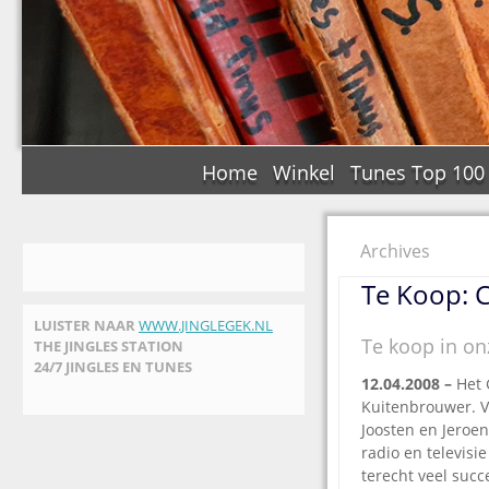
Home
Winkel
Tunes Top 100
Archives
Te Koop: 
LUISTER NAAR
WWW.JINGLEGEK.NL
Te koop in on
THE JINGLES STATION
24/7 JINGLES EN TUNES
12.04.2008 –
Het 
Kuitenbrouwer. V
Joosten en Jeroe
radio en televisi
terecht veel suc