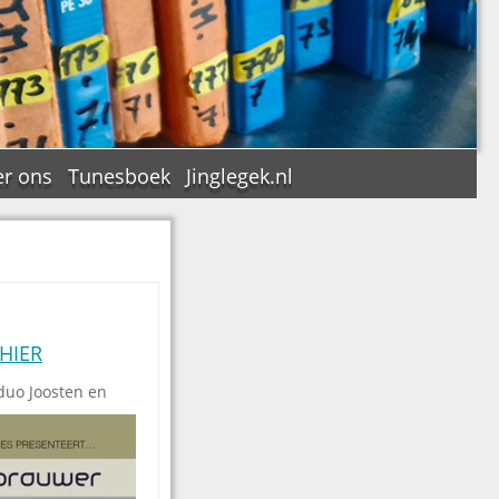
r ons
Tunesboek
Jinglegek.nl
n
HIER
duo Joosten en