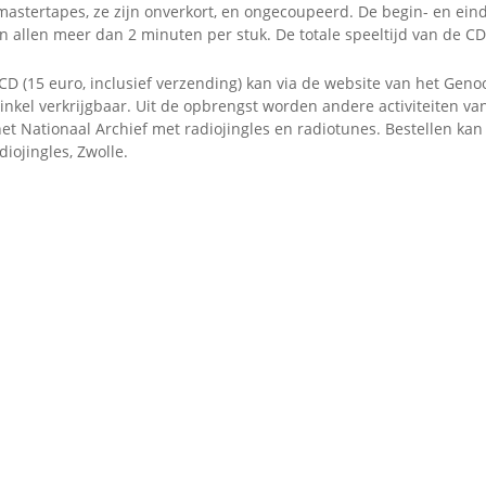
mastertapes, ze zijn onverkort, en ongecoupeerd. De begin- en ei
 allen meer dan 2 minuten per stuk. De totale speeltijd van de CD
CD (15 euro, inclusief verzending) kan via de website van het Gen
winkel verkrijgbaar. Uit de opbrengst worden andere activiteiten v
het Nationaal Archief met radiojingles en radiotunes. Bestellen kan
adiojingles, Zwolle.
D:
naal begintune
naal eindtune…
aal zaterdag
O Hagens op de middag