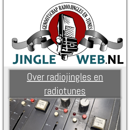
Over radiojingles en
radiotunes