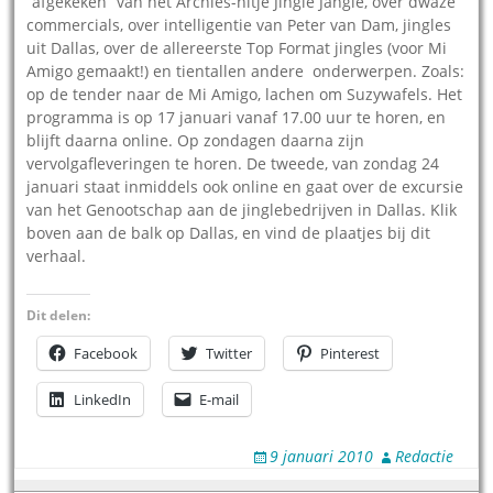
”afgekeken” van het Archies-hitje Jingle Jangle, over dwaze
commercials, over intelligentie van Peter van Dam, jingles
uit Dallas, over de allereerste Top Format jingles (voor Mi
Amigo gemaakt!) en tientallen andere onderwerpen. Zoals:
op de tender naar de Mi Amigo, lachen om Suzywafels. Het
programma is op 17 januari vanaf 17.00 uur te horen, en
blijft daarna online. Op zondagen daarna zijn
vervolgafleveringen te horen. De tweede, van zondag 24
januari staat inmiddels ook online en gaat over de excursie
van het Genootschap aan de jinglebedrijven in Dallas. Klik
boven aan de balk op Dallas, en vind de plaatjes bij dit
verhaal.
Dit delen:
Facebook
Twitter
Pinterest
LinkedIn
E-mail
9 januari 2010
Redactie