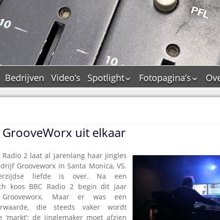
Bedrijven
Video’s
Spotlight
Fotopagina’s
Ove
De Tourflitsjingle –
JAM in pictures
wie zijn de makers?
PAMS in pictures
Jingledemo’s en hun
TM in pictures
tags
 GrooveWorx uit elkaar
Pepper & Tanner i
Dallas jingle city
pictures
De Tourtune
Radio 2 laat al jarenlang haar jingles
Top Format in
drijf Grooveworx in Santa Monica, VS.
Ferry Maat 65
pictures
zijdse liefde is over. Na een
Ferry Maat interview
Dik Voormekaar in
itch koos BBC Radio 2 begin dit jaar
foto’s
 Grooveworx. Maar er was een
Jingle Awards
rwaarde, die steeds vaker wordt
Jingle NIEUW
 ‘markt’: de jinglemaker moet afzien