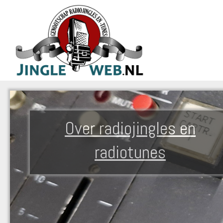
Over radiojingles en
radiotunes