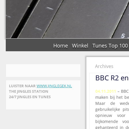
Home
Winkel
Tunes Top 100
Archives
BBC R2 en
LUISTER NAAR
WWW.JINGLEGEK.NL
04.11.2011
–
BBC 
THE JINGLES STATION
24/7 JINGLES EN TUNES
maken bij het be
Maar de weder
gebruikelijke p
opnieuw voor
bijkomende voo
gehanteerd in de