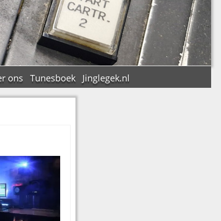
r ons
Tunesboek
Jinglegek.nl
n