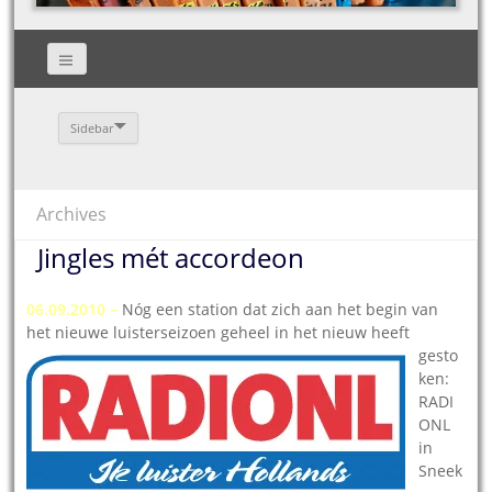
Sidebar
Archives
Jingles mét accordeon
06.09.2010 –
Nóg een station dat zich aan het begin van
het nieuwe luisterseizoen geheel in het nieuw
heeft
gesto
ken:
RADI
ONL
in
Sneek