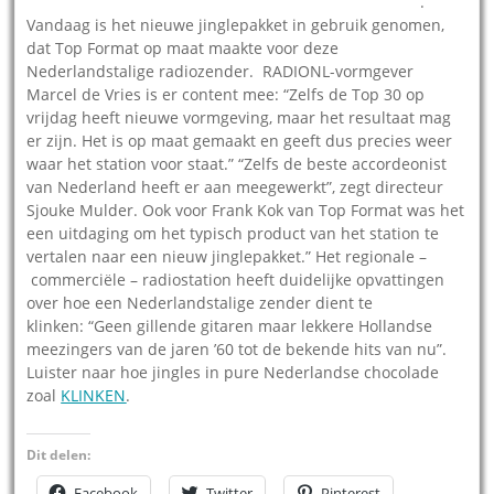
.
Vandaag is het nieuwe jinglepakket in gebruik genomen,
dat Top Format op maat maakte voor deze
Nederlandstalige radiozender. RADIONL-vormgever
Marcel de Vries is er content mee: “Zelfs de Top 30 op
vrijdag heeft nieuwe vormgeving, maar het resultaat mag
er zijn. Het is op maat gemaakt en geeft dus precies weer
waar het station voor staat.” “Zelfs de beste accordeonist
van Nederland heeft er aan meegewerkt”, zegt directeur
Sjouke Mulder. Ook voor Frank Kok van Top Format was het
een uitdaging om het typisch product van het station te
vertalen naar een nieuw jinglepakket.” Het regionale –
commerciële – radiostation heeft duidelijke opvattingen
over hoe een Nederlandstalige zender dient te
klinken: “Geen gillende gitaren maar lekkere Hollandse
meezingers van de jaren ’60 tot de bekende hits van nu”.
Luister naar hoe jingles in pure Nederlandse chocolade
zoal
KLINKEN
.
Dit delen:
Facebook
Twitter
Pinterest