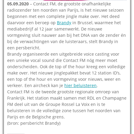
05.09.2020
– Contact FM, de grootste onafhankelijke
radiozender ten noorden van Parijs, is het nieuwe seizoen
begonnen met een complete jingle make over. Het deed
daarvoor een beroep op
Brandy
in Brussel, waarmee het
mediabedrijf al 12 jaar samenwerkt. De nieuwe
vormgeving sluit nauwer aan bij het DNA van de zender én
bij de verwachtingen van de luisteraars, stelt Brandy in
een persbericht.
Brandy organiseerde een uitgebreide voice casting voor
een unieke vocal sound die Contact FM nóg meer moet
onderscheiden. Ook de top of the hour kreeg een volledige
make over. Het nieuwe jinglepakket bevat 12 station ID’s,
een top of the hour en vormgeving voor nieuws, weer en
verkeer. Een aircheck kan je
hier beluisteren
.
Contact FM is de tweede grootste regionale omroep van
Frankrijk. Het station maakt samen met RDL en Champagne
FM deel uit van de Groupe Rossel La Voix en is te
beluisteren in de volledige zone tussen het noorden van
Parijs en de Belgische grens.
(bron: persbericht Brandy)