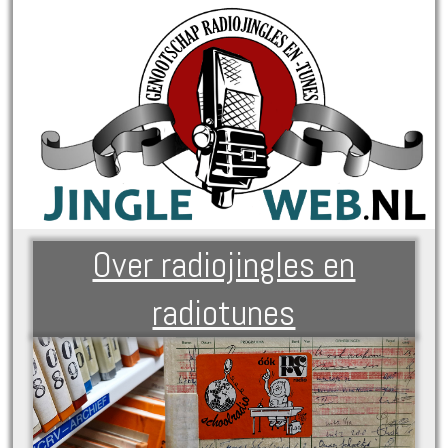
Over radiojingles en
radiotunes