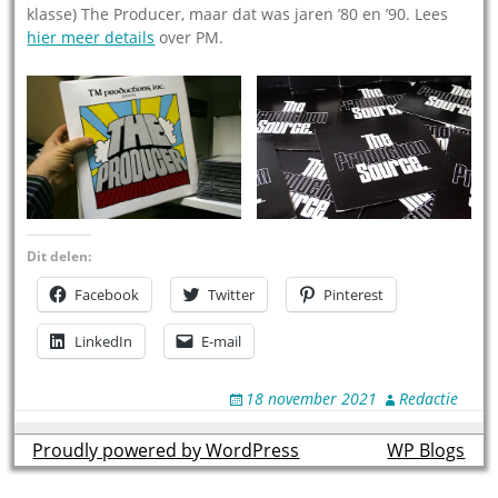
klasse) The Producer, maar dat was jaren ’80 en ’90. Lees
hier meer details
over PM.
Dit delen:
Facebook
Twitter
Pinterest
LinkedIn
E-mail
18 november 2021
Redactie
Proudly powered by WordPress
theme by
WP Blogs