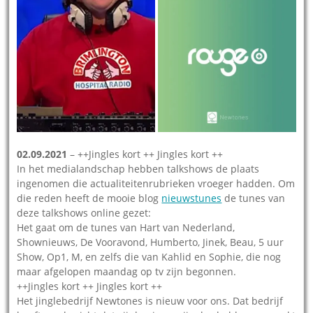
02.09.2021
– ++Jingles kort ++ Jingles kort ++
In het medialandschap hebben talkshows de plaats
ingenomen die actualiteitenrubrieken vroeger hadden. Om
die reden heeft de mooie blog
nieuwstunes
de tunes van
deze talkshows online gezet:
Het gaat om de tunes van Hart van Nederland,
Shownieuws, De Vooravond, Humberto, Jinek, Beau, 5 uur
Show, Op1, M, en zelfs die van Kahlid en Sophie, die nog
maar afgelopen maandag op tv zijn begonnen.
++Jingles kort ++ Jingles kort ++
Het jinglebedrijf Newtones is nieuw voor ons. Dat bedrijf