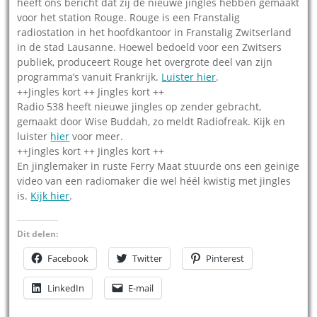
heeft ons bericht dat zij de nieuwe jingles hebben gemaakt
voor het station Rouge. Rouge is een Franstalig
radiostation in het hoofdkantoor in Franstalig Zwitserland
in de stad Lausanne. Hoewel bedoeld voor een Zwitsers
publiek, produceert Rouge het overgrote deel van zijn
programma’s vanuit Frankrijk.
Luister hier
.
++Jingles kort ++ Jingles kort ++
Radio 538 heeft nieuwe jingles op zender gebracht,
gemaakt door Wise Buddah, zo meldt Radiofreak. Kijk en
luister
hier
voor meer.
++Jingles kort ++ Jingles kort ++
En jinglemaker in ruste Ferry Maat stuurde ons een geinige
video van een radiomaker die wel héél kwistig met jingles
is.
Kijk hier
.
Dit delen:
Facebook
Twitter
Pinterest
LinkedIn
E-mail