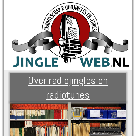
Over radiojingles en
radiotunes