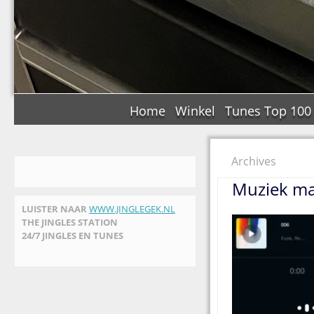
Home
Winkel
Tunes Top 100
Archives
Muziek ma
LUISTER NAAR
WWW.JINGLEGEK.NL
THE JINGLES STATION
24/7 JINGLES EN TUNES