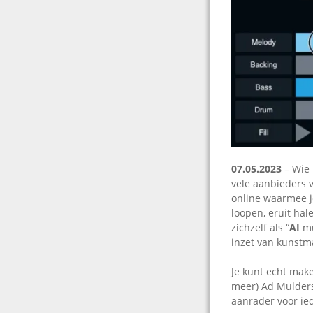
07.05.2023
– Wie 
vele aanbieders v
online waarmee j
loopen, eruit hal
zichzelf als “
AI
mu
inzet van kunstma
Je kunt echt mak
meer) Ad Mulders
aanrader voor ied