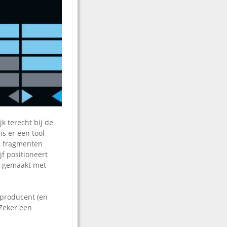
k terecht bij de
s er een tool
f, fragmenten
f positioneert
s, gemaakt met
-producent (en
 Zeker een