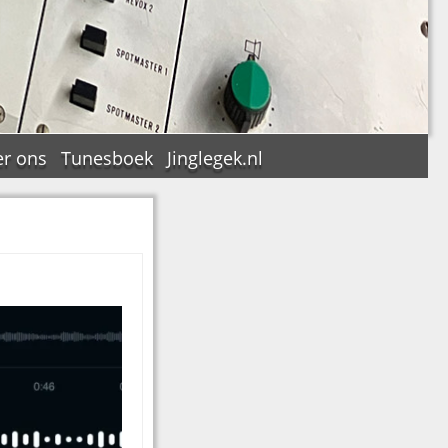
r ons
Tunesboek
Jinglegek.nl
n