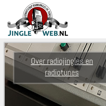
Over radiojingles en
radiotunes