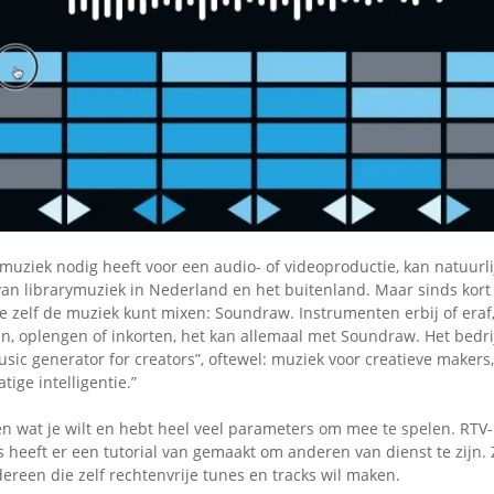
Omroepbanden
Stoomfluit Klaas
Vaak
Uitvinding
jinglecassette
muziek nodig heeft voor een audio- of videoproductie, kan natuurlij
an librarymuziek in Nederland en het buitenland. Maar sinds kort i
e zelf de muziek kunt mixen: Soundraw. Instrumenten erbij of era
en, oplengen of inkorten, het kan allemaal met Soundraw. Het bedrij
sic generator for creators”, oftewel: muziek voor creatieve maker
tige intelligentie.”
en wat je wilt en hebt heel veel parameters om mee te spelen. RTV
 heeft er een tutorial van gemaakt om anderen van dienst te zijn.
ereen die zelf rechtenvrije tunes en tracks wil maken.