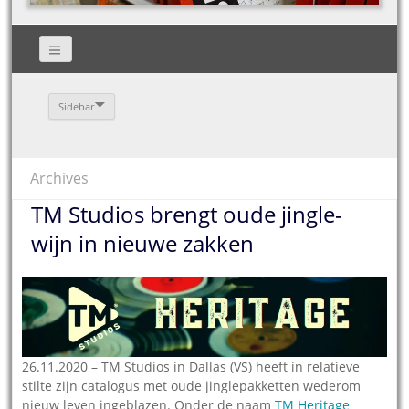
Sidebar
Archives
TM Studios brengt oude jingle-
wijn in nieuwe zakken
26.11.2020 – TM Studios in Dallas (VS) heeft in relatieve
stilte zijn catalogus met oude jinglepakketten wederom
nieuw leven ingeblazen. Onder de naam
TM Heritage