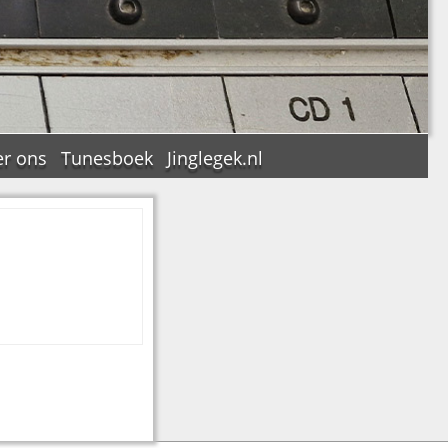
r ons
Tunesboek
Jinglegek.nl
n