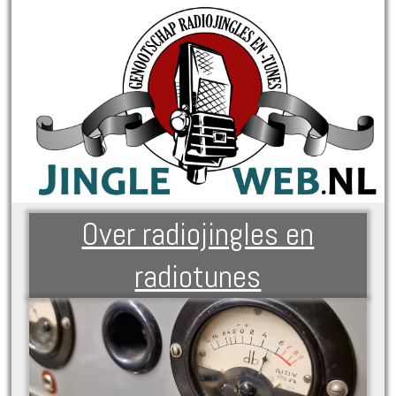
Over radiojingles en
radiotunes