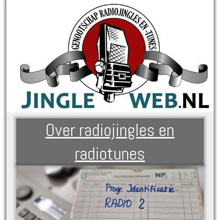
Over radiojingles en
radiotunes