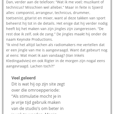
Dan, verder aan de telefoon: “Wat ik me voel; muzikant of
technicus? Misschien wel allebei.” Maar in feite is Sjoerd
alles: componist, arrangeur, technicus, drummer,
toetsenist, gitarist en mixer, want al deze takken van sport
beheerst hij tot in de details. Het enige dat hij verder nodig
heeft bij het maken van zijn jingles zijn zangeressen. “De
rest doe ik zelf, ook de zang.” De jingles maakt hij onder de
naam Keynote Productions.
“Ik vind het altijd lachen als radiomakers me vertellen dat
er een jingle van me is aangevraagd. Want dat gebeurt nog
al eens: Wat moet ik aan vandaag? (Van Inkels
Kledingadvies) en ook Rigter in de morgen zijn nogal eens
aangevraagd. Lachen toch?!”
Veel geleerd
Dit is wat hij op zijn site zegt
over die omroepperiode:
“Als stimulatie mocht je in
je vrije tijd gebruik maken
van de studio’s om beter in