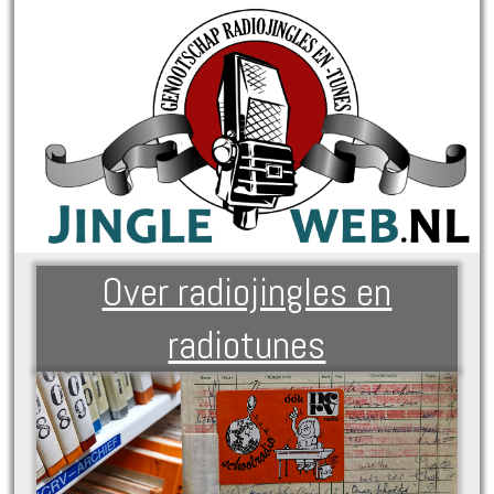
Over radiojingles en
radiotunes