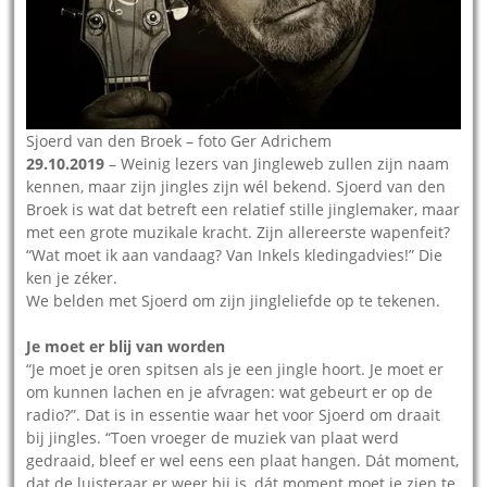
Sjoerd van den Broek – foto Ger Adrichem
29.10.2019
– Weinig lezers van Jingleweb zullen zijn naam
kennen, maar zijn jingles zijn wél bekend. Sjoerd van den
Broek is wat dat betreft een relatief stille jinglemaker, maar
met een grote muzikale kracht. Zijn allereerste wapenfeit?
“Wat moet ik aan vandaag? Van Inkels kledingadvies!” Die
ken je zéker.
We belden met Sjoerd om zijn jingleliefde op te tekenen.
Je moet er blij van worden
“Je moet je oren spitsen als je een jingle hoort. Je moet er
om kunnen lachen en je afvragen: wat gebeurt er op de
radio?”. Dat is in essentie waar het voor Sjoerd om draait
bij jingles. “Toen vroeger de muziek van plaat werd
gedraaid, bleef er wel eens een plaat hangen. Dát moment,
dat de luisteraar er weer bij is, dát moment moet je zien te