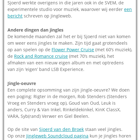
Sjoerd werkte overigens in die jaren ook in de SVEM, de
experimentele studio voor muziek, waarover wij eerder
een
bericht
schreven op Jingleweb.
Andere dingen dan jingles
De komende maanden zal het er bij Sjoerd niet van komen
om weer eens jingles te maken. Zijn tijd gaat grotendeels
op aan spelen op de
Flower Power Cruise
(met 60’s muziek),
de
Rock and Romance cruise
(met 70’s muziek), het
afmaken van een nieuw eigen album en met optredens
van zijn ‘eigen’ band LSB Experience.
Jingle-oeuvre
Een complete opsomming van zijn jingle-oeuvre? We doen
een poging: Rigter in de morgen, Rob Stenders (Stenders
Vroeg en Stenders vroeg op), Goud van Oud, Leuk is
anders, Curry & Van Inkel, Rinkeldekinkel, KinK ClassX,
VARA, Syb(rand) Verwer en Giel Beelen.
Op de site van
Sjoerd van den Broek
staan veel jingles.
Op onze
Jingleweb Soundcloud pagina
kun je jingles horen