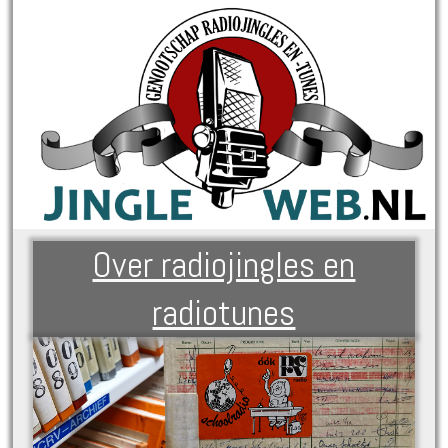
Over radiojingles en
radiotunes