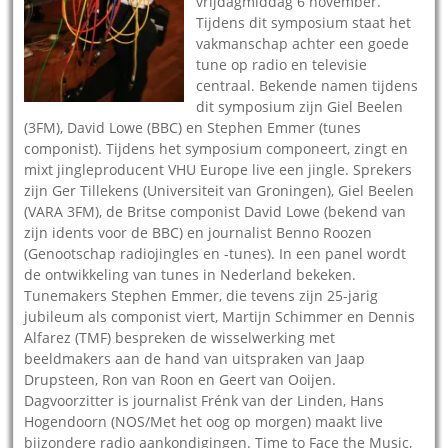
vrijdagmiddag 6 november.
Tijdens dit symposium staat het
vakmanschap achter een goede
tune op radio en televisie
centraal. Bekende namen tijdens
dit symposium zijn Giel Beelen
(3FM), David Lowe (BBC) en Stephen Emmer (tunes
componist). Tijdens het symposium componeert, zingt en
mixt jingleproducent VHU Europe live een jingle. Sprekers
zijn Ger Tillekens (Universiteit van Groningen), Giel Beelen
(VARA 3FM), de Britse componist David Lowe (bekend van
zijn idents voor de BBC) en journalist Benno Roozen
(Genootschap radiojingles en -tunes). In een panel wordt
de ontwikkeling van tunes in Nederland bekeken.
Tunemakers Stephen Emmer, die tevens zijn 25-jarig
jubileum als componist viert, Martijn Schimmer en Dennis
Alfarez (TMF) bespreken de wisselwerking met
beeldmakers aan de hand van uitspraken van Jaap
Drupsteen, Ron van Roon en Geert van Ooijen.
Dagvoorzitter is journalist Frénk van der Linden, Hans
Hogendoorn (NOS/Met het oog op morgen) maakt live
bijzondere radio aankondigingen. Time to Face the Music,