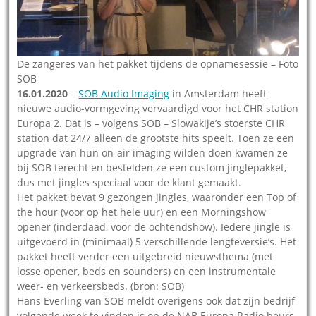
De zangeres van het pakket tijdens de opnamesessie – Foto
SOB
16.01.2020
–
SOB Audio Imaging
in Amsterdam heeft
nieuwe audio-vormgeving vervaardigd voor het CHR station
Europa 2. Dat is – volgens SOB – Slowakije’s stoerste CHR
station dat 24/7 alleen de grootste hits speelt. Toen ze een
upgrade van hun on-air imaging wilden doen kwamen ze
bij SOB terecht en bestelden ze een custom jinglepakket,
dus met jingles speciaal voor de klant gemaakt.
Het pakket bevat 9 gezongen jingles, waaronder een Top of
the hour (voor op het hele uur) en een Morningshow
opener (inderdaad, voor de ochtendshow). Iedere jingle is
uitgevoerd in (minimaal) 5 verschillende lengteversie’s. Het
pakket heeft verder een uitgebreid nieuwsthema (met
losse opener, beds en sounders) en een instrumentale
weer- en verkeersbeds. (bron: SOB)
Hans Everling van SOB meldt overigens ook dat zijn bedrijf
volgende week te vinden is op de NAB Europa Radio beurs