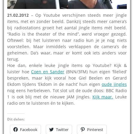
21.02.2012
– Op Youtube verschijnen steeds meer jingle
items, met en zonder beeld. Dankzij steeds meer camera’s
bij radiostations groeit het aantal jingle items mét beeld.
“Radio is the theater of the mind”, werd vroeger gezegd.
Oftewel: bij het luisteren naar radio kun je je nog niets
voorstellen. Maar inmiddels verklappen de camera’s de
geheimen. Da’s waar, maar er komt ook iets anders voor
terug.
Hoe dan, enkele leuke jingle items op Youtube? Kijk &
luister hoe
Coen en Sander
(BNN/3FM) hun eigen ‘filelied’
bespreken, maar kijk vooral hoe Giel Beelen en Gerard
Ekdom tijdens ‘Ekdom in de nacht’ hun eigen
oude jingles
nog eens herbeleven. Tot slot uit de oude doos: BBC Radio
1 is ook blij met de nieuwe JAM jingles.
Kijk maar.
Leuke
radio om te luisteren én te kijken.
Dit delen:
Facebook
Twitter
Pinterest