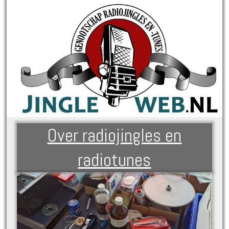
Over radiojingles en
radiotunes