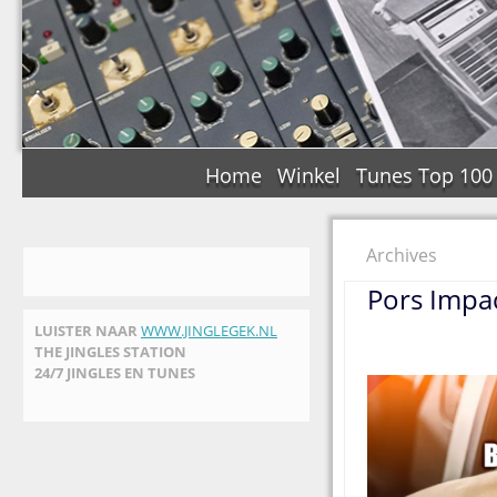
Home
Winkel
Tunes Top 100
Archives
Pors Impac
LUISTER NAAR
WWW.JINGLEGEK.NL
THE JINGLES STATION
24/7 JINGLES EN TUNES