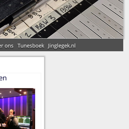
r ons
Tunesboek
Jinglegek.nl
ten
n