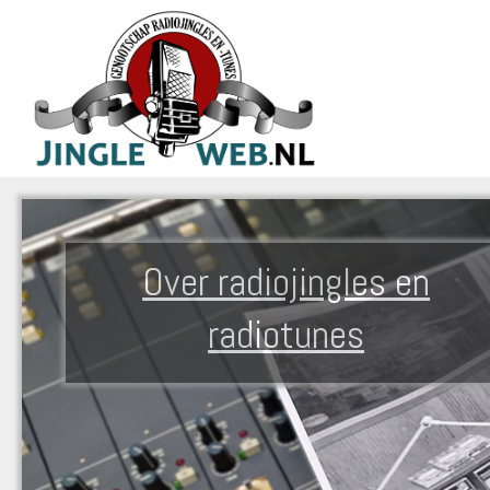
Over radiojingles en
radiotunes