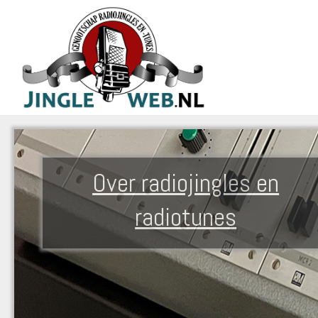
Over radiojingles en
radiotunes