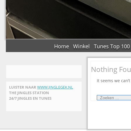
Home
Winkel
Tunes Top 100
Nothing Fo
It seems we can’t
LUISTER NAAR
WWW.JINGLEGEK.NL
THE JINGLES STATION
Zoeken
24/7 JINGLES EN TUNES
naar: