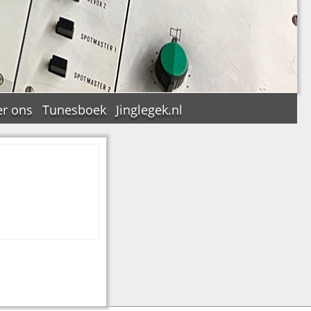
r ons
Tunesboek
Jinglegek.nl
n