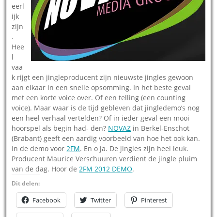
eerl
ijk
zijn
.
Hee
l
vaa
k rijgt een jingleproducent zijn nieuwste jingles gewoon
aan elkaar in een snelle opsomming. In het beste geval
met een korte voice over. Of een telling (een counting
voice). Maar waar is de tijd gebleven dat jingledemo’s nog
een heel verhaal vertelden? Of in ieder geval een mooi
hoorspel als begin had- den?
NOVAZ
in Berkel-Enschot
(Brabant) geeft een aardig voorbeeld van hoe het ook kan.
In de demo voor
2FM
. En o ja. De jingles zijn heel leuk.
Producent Maurice Verschuuren verdient de jingle pluim
van de dag. Hoor de
2FM 2012 DEMO
.
Dit delen:
Facebook
Twitter
Pinterest