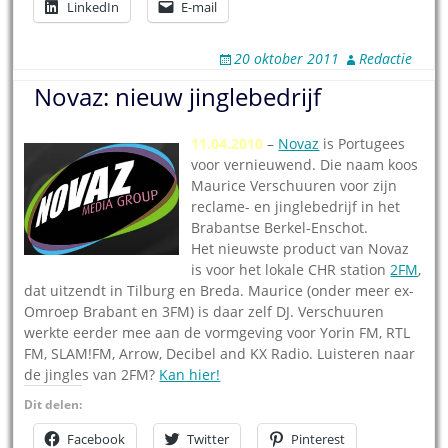
LinkedIn
E-mail
20 oktober 2011
Redactie
Novaz: nieuw jinglebedrijf
11.04.2010
–
Novaz
is Portugees
voor vernieuwend. Die naam koos
Maurice Verschuuren voor zijn
reclame- en jinglebedrijf in het
Brabantse Berkel-Enschot.
Het nieuwste product van Novaz
is voor het lokale CHR station
2FM
,
dat uitzendt in Tilburg en Breda. Maurice (onder meer ex-
Omroep Brabant en 3FM) is daar zelf DJ. Verschuuren
werkte eerder mee aan de vormgeving voor Yorin FM, RTL
FM, SLAM!FM, Arrow, Decibel and KX Radio. Luisteren naar
de jingles van 2FM?
Kan hier!
Dit delen:
Facebook
Twitter
Pinterest