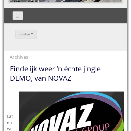
Sidebar
Archives
Eindelijk weer ’n échte jingle
DEMO, van NOVAZ
21.
10.
201
1
–
Lat
en
we